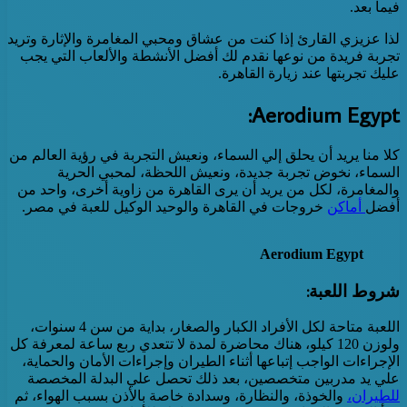
فيما بعد.
لذا عزيزي القارئ إذا كنت من عشاق ومحبي المغامرة والإثارة وتريد
تجربة فريدة من نوعها نقدم لك أفضل الأنشطة والألعاب التي يجب
عليك تجربتها عند زيارة القاهرة.
Aerodium Egypt:
كلا منا يريد أن يحلق إلي السماء، ونعيش التجربة في رؤية العالم من
السماء، نخوض تجربة جديدة، ونعيش اللحظة، لمحبي الحرية
والمغامرة، لكل من يريد أن يرى القاهرة من زاوية أخرى، واحد من
أفضل
أماكن
خروجات في القاهرة والوحيد الوكيل للعبة في مصر.
Aerodium Egypt
شروط اللعبة:
اللعبة متاحة لكل الأفراد الكبار والصغار، بداية من سن 4 سنوات،
ولوزن 120 كيلو، هناك محاضرة لمدة لا تتعدي ربع ساعة لمعرفة كل
الإجراءات الواجب إتباعها أثناء الطيران وإجراءات الأمان والحماية،
علي يد مدربين متخصصين، بعد ذلك تحصل علي البدلة المخصصة
للطيران،
والخوذة، والنظارة، وسدادة خاصة بالأذن بسبب الهواء، ثم