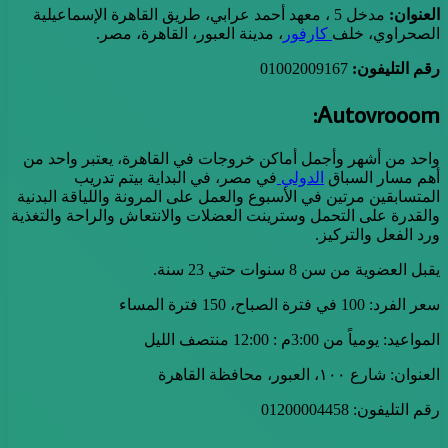
العنوان:
مدخل 5 ، معهد أحمد عرابي، طريق القاهرة الإسماعيلية
الصحراوي، خلف
كارفور
، مدينة العبور، القاهرة، مصر.
رقم التليفون:
01002009167
Autovrooom:
واحد من أشهر وأجمل أماكن خروجات في القاهرة، يعتبر واحد من
أهم مسار السباق
الدولي
في مصر، في البداية بيتم تدريب
المتسابقين مرتين في الأسبوع والعمل على المرونة واللياقة البدنية
والقدرة على التحمل وسترينت العضلات والانتعاش والراحة والتغذية
ورد الفعل والتركيز.
يقبل العضوية من سن 8 سنوات حتي 23 سنة.
سعر الفرد: 100 في فترة الصباح، 150 فترة المساء
المواعيد: يومياً من 3:00م : 12:00 منتصف الليل
العنوان: شارع ١٠٠، العبور، محافظة القاهرة
رقم التليفون: 01200004458