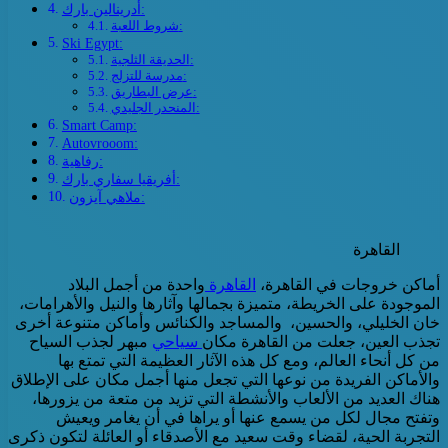
أدرينالين بارك:
شروط اللعبة:
Ski Egypt:
الحديقة الثلجية:
مدرسة للتزلج:
عرض البطاريق:
المنحدر الجليدي:
Smart Camp:
Autovrooom:
رفاهية:
أفريقيا سفاري بارك:
ملاهي آيزون:
القاهرة
أماكن خروجات في القاهرة،
القاهرة
واحدة من أجمل البلاد
الموجودة على الخريطة، متميزة بجمالها وآثارها والنيل والأهرامات،
خان الخليلي، والحسين، والمساجد والكنائس وأماكن متنوعة أخرى
تجذب العين، جعلت من القاهرة مكان
سياحي
مبهر لجذب السياح
من كل أنحاء العالم، ومع كل هذه الآثار العظيمة التي تمتع بها
والأماكن الفريدة من نوعها التي تجعل منها أجمل مكان على الإطلاق
هناك العديد من الألعاب والأنشطة التي تزيد من متعة من يزورها،
وتفتح مجال لكل من يسمع عنها أو يراها في أن يغامر ويعيش
التجربة الحية، لقضاء وقت سعيد مع الأصدقاء أو العائلة لتكون ذكرى