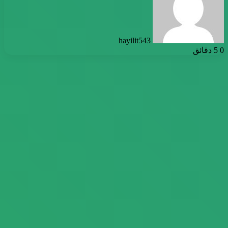
hayilit543
0
5 دقائق