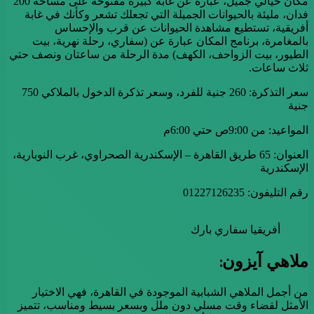
مكان خيالي جميل، عبارة عن غابة كبيرة مفتوحة على مساحة 200
فدان، مليئة بالحيوانات الجميلة التي تجعلك تشعر وكأنك في غابة
أفريقية، تستطيع مشاهدة الحيوانات عن قرب والإحساس
بالمغامرة، برنامج المكان عبارة عن (سفاري، رحلة نهرية، بيت
الطيور، بيت الزواحف، الكهف) مدة الرحلة من ساعتان ونصف حتي
ثلاث ساعات.
سعر التذكرة: 260 جنية للفرد، وسعر تذكرة الدخول بالملاكي 750
جنية
المواعيد: من 9:00ص حتي 6:00م
العنوان: 65 طريق القاهرة – الإسكندرية الصحراوي، غرب النوبارية،
الإسكندرية
رقم التليفون: 01227126235
أفريقيا سفاري بارك
ملاهي آيزون:
من أجمل الملاهي الشبابية الموجودة في القاهرة، فهي الاختيار
الأمثل لقضاء وقت مسلي دون ملل وبسعر بسيط ومناسب، تتميز