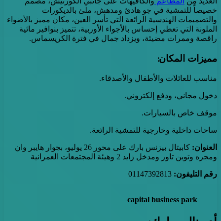
العديد من
المطاعم
والكافيهات على جانبي الكورنيش، مصمم
خصيصاً للتمشية في جو هادئ ومدهش، ملئ بالديكورات
والتصميمات الهندسية الرائعة التي تأسر العين، مكان مميز بالأضواء
الملونة التي تعطي إحساس بالأجواء الأوربية، تتميز بنوافير مائية
راقصة وممرات مضيئة، ويزداد جمال في فترة الكريسماس.
مميزات المكان:
مناسب للعائلات والأطفال والأصدقاء.
دخول مجاني، ودفع إلكتروني.
موقف خاص بالسيارات.
ساحات داخلية وخارجية للتمشية الرائعة.
العنوان:
كابيتال بيزنس بارك على محور 26 يوليو، بجوار هايبر وان
ومجره وتوين تاور ومدخل زايد 2 وهيئة المجتمعات العمرانية
رقم التليفون:
01147392813
capital business park