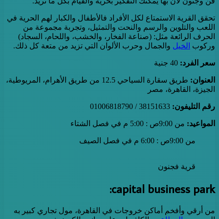
فن وجنون لأن بها يمكنك التفكير بحرية والقيام بكل ما تريد.
تحقق القرية الاستمتاع لكل الأفراد فالأطفال والكبار لهم الحرية في
اللعب والتلوين والرسم والنحت والتمثيل، وتجربة مجموعة من
الحرف الرائعة مثل: (صناعة الفخار، والخشب، واللحام، السجاد)
وركوب
الخيل
والجمال وحرب الألوان التي تزيد من متعة كل ذلك.
سعر الفرد:
40 جنية
العنوان:
طريق سقارة السياحي 12.5 من طريق الأهرام، المريوطية،
الجيزة، القاهرة، مصر
رقم التليفون:
38151633 / 01006818790
المواعيد:
من 9:00ص : 5:00 م في فصل الشتاء
من 9:00ص : 6:00 م في فصل الصيف
قرية فجنون
capital business park:
من أرقي وأفخم أماكن خروجات في القاهرة، مول تجاري كبير به