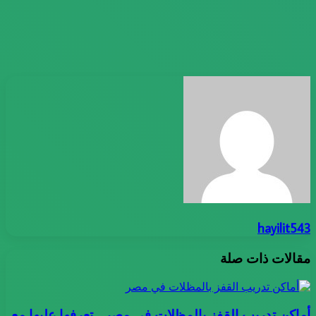
hayilit543
مقالات ذات صلة
أماكن تدريب القفز بالمظلات في مصر .. تعرفها عليها مع