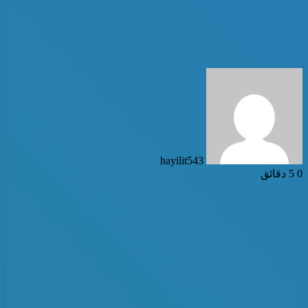
أرسل
بريدا
إلكترونيا
hayilit543
0
5 دقائق