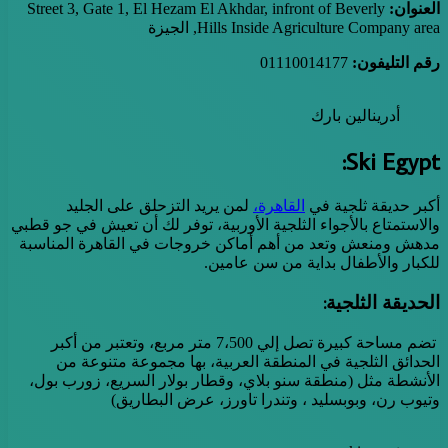
العنوان:
Street 3, Gate 1, El Hezam El Akhdar, infront of Beverly
Hills Inside Agriculture Company area, الجيزة
رقم التليفون:
01110014177
أدرينالين بارك
Ski Egypt:
أكبر حديقة ثلجية في
القاهرة،
لمن يريد التزحلق على الجليد
والاستمتاع بالأجواء الثلجية الأوربية، توفر لك أن تعيش في جو قطبي
مدهش ومنعش وتعد من أهم أماكن خروجات في القاهرة المناسبة
للكبار والأطفال بداية من سن عامين.
الحديقة الثلجية:
تضم مساحة كبيرة تصل إلي 7،500 متر مربع، وتعتبر من أكبر
الحدائق الثلجية في المنطقة العربية، بها مجموعة متنوعة من
الأنشطة مثل (منطقة سنو بلاي، وقطار بولار السريع، زورب بول،
وتيوب رن، وبوبسليد ، وتندرا تاورز، عرض البطاريق)