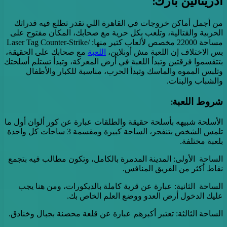
أدرينالين بارك:
من أجمل أماكن خروجات في القاهرة اللي تقدر تطلع فيه قدراتك
الحربية والقتالية، وتلعب بكل حرية مع صحابك، المكان مفتوح على
مساحة 22000 مخصص لألعاب كتير منها: /Laser Tag Counter-Strike
بس الاختلاف إن اللعبة مش أونلاين،
اللعبة
مع صحابك على الحقيقة،
بتتقسموا فرقتين وتبدأ اللعبة في أرض المعركة، وتبدأ تستلم أسلحتك
وتلبس المموه والماسك وتبدأ الحرب، مناسبة للكبار والأطفال
والشباب والبنات.
شروط اللعبة:
الأسلحة شبيهه بأسلحة حقيقة والطلقات عبارة عن كور ألوان أول ما
تلمس الشخص بتنفجر، الساحة كبيرة ومقسمة 3 ساحات كل واحدة
بلعبة مختلفة.
الساحة الأولى: المدينة المدمرة بالكامل، وتكون مطالب فيه بتجمع
نقاط أكثر من الفريق المنافس.
الساحة الثانية: عبارة عن قرية كاملة بالديكورات، ومن هنا يجب
عليك الدخول أرض العدو ووضع العلم الخاص بك.
الساحة الثالثة: تعتبر أكبرهم عبارة عن قلعة محصنة بجبال وخنادق.