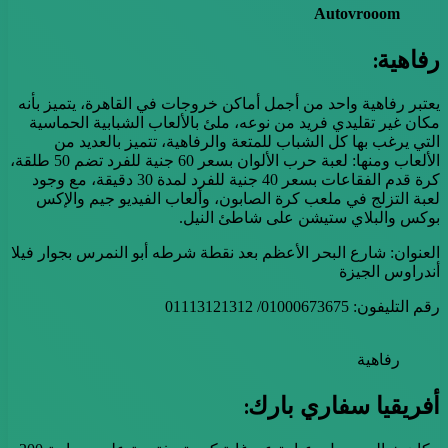
Autovrooom
رفاهية:
يعتبر رفاهية واحد من أجمل أماكن خروجات في القاهرة، يتميز بأنه
مكان غير تقليدي فريد من نوعه، ملئ بالألعاب الشبابية الحماسية
التي يرغب بها كل الشباب للمتعة والرفاهية، تتميز بالعديد من
الألعاب ومنها: لعبة حرب الألوان بسعر 60 جنية للفرد تضم 50 طلقة،
كرة قدم الفقاعات بسعر 40 جنية للفرد لمدة 30 دقيقة، مع وجود
لعبة التزلج في ملعب كرة الصابون، وألعاب الفيديو جيم والإكس
بوكس والبلاي ستيشن على شاطئ النيل.
العنوان: شارع البحر الأعظم بعد نقطة شرطه أبو النمرس بجوار فيلا
أندراوس الجيزة
رقم التليفون: 01000673675/ 01113121312
رفاهية
أفريقيا سفاري بارك: