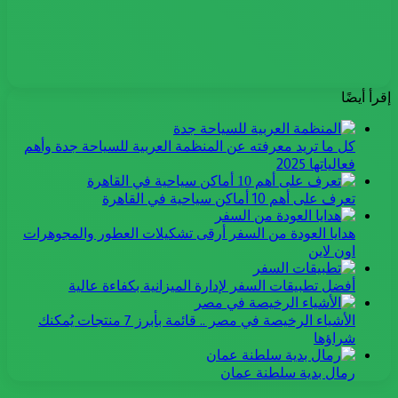
إقرأ أيضًا
كل ما تريد معرفته عن المنظمة العربية للسياحة جدة وأهم
فعالياتها 2025
تعرف على أهم 10 أماكن سياحية في القاهرة
هدايا العودة من السفر أرقى تشكيلات العطور والمجوهرات
اون لاين
أفضل تطبيقات السفر لإدارة الميزانية بكفاءة عالية
الأشياء الرخيصة في مصر .. قائمة بأبرز 7 منتجات يُمكنك
شراؤها
رمال بدية سلطنة عمان