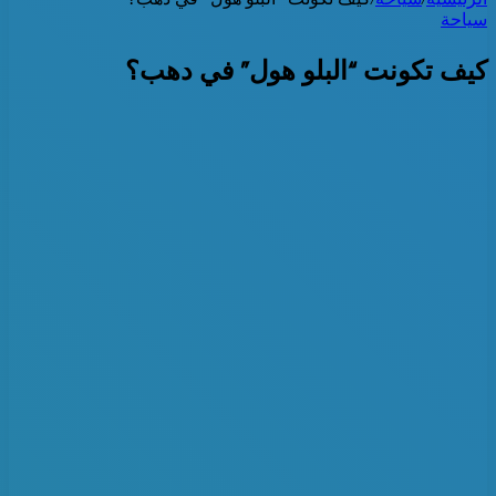
سياحة
كيف تكونت “البلو هول” في دهب؟