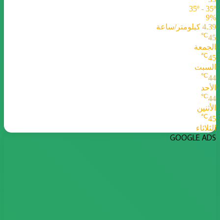
35º - 35º
9%
4.39 كيلومتر/ساعة
℃
45
الجمعة
℃
45
السبت
℃
44
الأحد
℃
44
الأثنين
℃
45
الثلاثاء
GOOGLE ADS