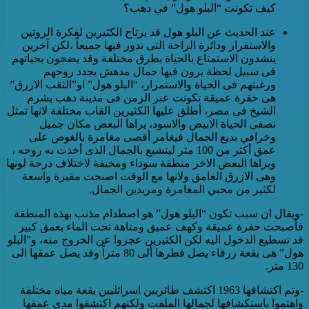
كيف تكونت “البلو هول” في دهب؟
عند الحديث عن البلو هول قد يرتاح الكثيرين لفكرة الروتين
والاستقرار ودائرة الراحة التى ندور فيها جميعاً ،لكن آخرين
ينشدون الاستمتاع بالحياة بطرق مختلفة وقد يضحون بحياتهم
فى سبيل لحظة يرون فيها جمال مدهش يجدد روحهم
ورغبتهم فى الحياة والاستمرار، “البلو هول” او”الثقب الازرق”
هى حفرة عميقة تكونت عبر الزمن فى مدينة دهب بشرم
الشيخ فى مصر، أطلق عليها الكثيرين القاب مختلفة لانها تمثل
نصفي الحياة الابيض والاسود، يراها البعض مكان جميل
وخرافي بديع الجمال فيغامر أقصى مغامرة بالغوص على
عمق أكثر من 100 متر ليتشبع بالجمال الذى أخذت به روحه ،
ويراها البعض الاخر منطقة سوداء ومخيفة لاختلاف درجة لونها
وهى الازرق الغامق ولانها مع الوقت اصبحت مقبرة واسعة
لكثير من محبي المغامرة ومريدين الجمال.
-ويقال ان سبب تكون “البلو هول” هو اصطدام مذنب بهذه المنطقة
فأصبحت حفرة عميقة وكهف عميق ومتاهة تحت الماء بعمق كبير
قد تسطيع الدخول اليه لكن الكثيرين عجزوا عن الخروج منه، و”البلو
هول” هى بقعة زرقاء يصل قطرها ألى 80 متراً وقد يصل عمقها الى
130 متر.
-وتم اكتشافها 1963 اكتشف طائريين اسرائليين بقعة مياه مختلفة
واهتموا باستكشافها لجمالها الملفت ولكنهم اكتشفوا مدى عمقها