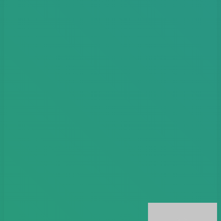
أرسل
بريدا