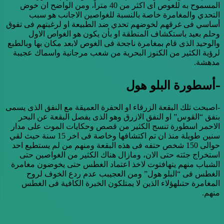
المسموح به للغوص اى اكثر من 40 متراً، ومن الواضح ان خوض
التحدي والمغامرة خاصة بالنسبة للغواصين الاجانب هو سبب
أساسي فى غرقهم لخوضهم تحدي ضد الطبيعة او لرغبتهم فى تفوق
وحلم بعيد باستكشاف المنطقة او بأن يكون هو الغواص الاول
والوحيد الذى قام بمغامرة ناجحة فى الغوص لابعد مكان بها وبالطبع
لرؤية الكثير من الكنوز البحرية من شعب مرجانية واسماك عجيبة
مدهشة.
-أسطورة البلو هول
-اصبحت تلك البقعة الزرقاء او الحفرة العميقة مع النفق الذى يسمى
بنفق “القوس” او النفق الازرق وهو الذى يفصل البقعة عن البحر
الاحمر اسطورة تنسج الكثير من قصص وحكايات الموت على مدار
سنين طويلة منذ ان تم اكتشافها وخاصة فى اخر 15 سنة حيث لقي
حوالى 150 شخص حتفه فى هذه البقعة ومنهم من لم يستطيع احد
استخراج جثته حتى الان، ومازال هناك الكثير من الغواصين حتى
الشباب منهم يتهافتوت لاخذ اعتماد الغطس حتى يخوضون مغامرة
الغطس فى “البلو هول” ومن العجيبب عدم ردع الخوف لروح
المغامرة حتىلهؤلاء الذين لا يمتلكون الخبرة الكافية فى الغطس
منهم.