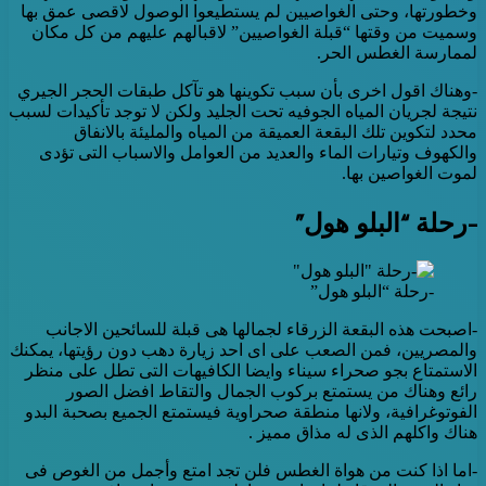
وخطورتها، وحتى الغواصيين لم يستطيعوا الوصول لاقصى عمق بها
وسميت من وقتها “قبلة الغواصيين” لاقبالهم عليهم من كل مكان
لممارسة الغطس الحر.
-وهناك اقول اخرى بأن سبب تكوينها هو تآكل طبقات الحجر الجيري
نتيجة لجريان المياه الجوفيه تحت الجليد ولكن لا توجد تأكيدات لسبب
محدد لتكوين تلك البقعة العميقة من المياه والمليئة بالانفاق
والكهوف وتيارات الماء والعديد من العوامل والاسباب التى تؤدى
لموت الغواصين بها.
-رحلة “البلو هول”
-رحلة “البلو هول”
-اصبحت هذه البقعة الزرقاء لجمالها هى قبلة للسائحين الاجانب
والمصريين، فمن الصعب على اى احد زيارة دهب دون رؤيتها، يمكنك
الاستمتاع بجو صحراء سيناء وايضا الكافيهات التى تطل على منظر
رائع وهناك من يستمتع بركوب الجمال والتقاط افضل الصور
الفوتوغرافية، ولانها منطقة صحراوية فيستمتع الجميع بصحبة البدو
هناك واكلهم الذى له مذاق مميز .
-اما اذا كنت من هواة الغطس فلن تجد امتع وأجمل من الغوص فى