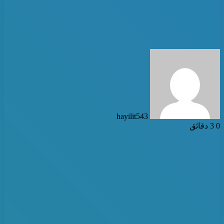
أرسل
بريدا
إلكترونيا
hayilit543
0
3 دقائق