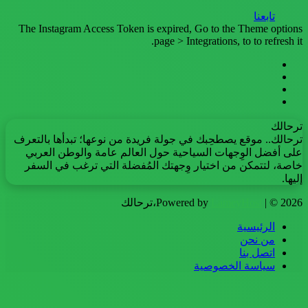
تابعنا
The Instagram Access Token is expired, Go to the Theme options
page > Integrations, to to refresh it.
فيسبوك
تويتر
يوتيوب
انستقرام
ترحالك
ترحالك.. موقع يصطحِبك في جولة فريدة من نوعها؛ تبدأها بالتعرف
على أفضل الوِجهات السياحية حول العالم عامة والوطن العربي
خاصة، لتتمكن من اختيار وِجهتك المُفضلة التي ترغب في السفر
إليها.
| © 2026،ترحالك
LameyHost
Powered by
الرئيسية
من نحن
اتصل بنا
سياسة الخصوصية
زر
تويتر
ڤايبر
تيلقرام
واتساب
فيسبوك
الذهاب