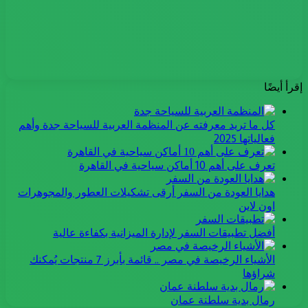
إقرأ أيضًا
كل ما تريد معرفته عن المنظمة العربية للسياحة جدة وأهم
فعالياتها 2025
تعرف على أهم 10 أماكن سياحية في القاهرة
هدايا العودة من السفر أرقى تشكيلات العطور والمجوهرات
اون لاين
أفضل تطبيقات السفر لإدارة الميزانية بكفاءة عالية
الأشياء الرخيصة في مصر .. قائمة بأبرز 7 منتجات يُمكنك
شراؤها
رمال بدية سلطنة عمان