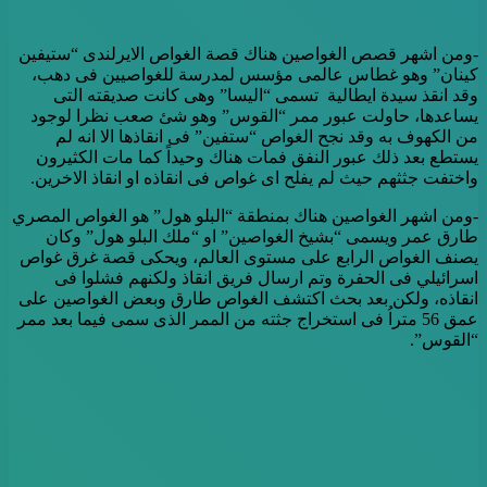
-ومن اشهر قصص الغواصين هناك قصة الغواص الايرلندى “ستيفين
كينان” وهو غطاس عالمى مؤسس لمدرسة للغواصيين فى دهب،
وقد انقذ سيدة ايطالية تسمى “اليسا” وهى كانت صديقته التى
يساعدها، حاولت عبور ممر “القوس” وهو شئ صعب نظرا لوجود
من الكهوف به وقد نجح الغواص “ستفين” فى انقاذها الا انه لم
يستطع بعد ذلك عبور النفق فمات هناك وحيداً كما مات الكثيرون
واختفت جثثهم حيث لم يفلح اى غواص فى انقاذه او انقاذ الاخرين.
-ومن اشهر الغواصين هناك بمنطقة “البلو هول” هو الغواص المصري
طارق عمر ويسمى “بشيخ الغواصين” او “ملك البلو هول” وكان
يصنف الغواص الرابع على مستوى العالم، ويحكى قصة غرق غواص
اسرائيلي فى الحفرة وتم ارسال فريق انقاذ ولكنهم فشلوا فى
انقاذه، ولكن بعد بحث اكتشف الغواص طارق وبعض الغواصين على
عمق 56 متراُ فى استخراج جثته من الممر الذى سمى فيما بعد ممر
“القوس”.