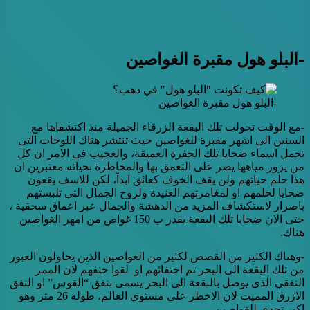
-البلو هول مقبرة الغواصين
-البلو هول مقبرة الغواصين
-مع الوقت تحولت تلك البقعة الزرقاء الجميلة منذ اكتشفاها مع
السنين الى اشهر مقبرة للغواصين حيث تنتشر هناك اللوحات التى
تحمل اسماء ضحايا تلك الحفرة العميقة، والعجيب فى الامر ان كل
من يزور مياهها يصر على التعمق بها والمخاطرة بحياته معتبرين ان
هذا حلم حياتهم ولن يقف الخوف كعائق ابداً، لكن للاسف يقعون
ضحايا لحلمهم او لمغامرتهم العنيدة ولروح الجمال التى تلبستهم
باصرار لاستكشاف المزيد من الدهشة والجمال عبر اعماق سحقية ،
حتى الان ضحايا تلك البقعة يقدر ب 150 غواص من امهر الغواصين
هناك.
-وهناك الكثير من القصص لكثير من الغواصين الذين يحاولون العبور
من تلك البقعة الى البحر تم اختفائهم او لقوا حتفهم لان الممر
النفقي الذى يوصل بالبقعة الى البحر يسمى بنفق “القوس” او النفق
الازرق المميت لان الاخطر على مستوى العالم، طوله 26 متر وهو
اكبر تحدى للغواصين.