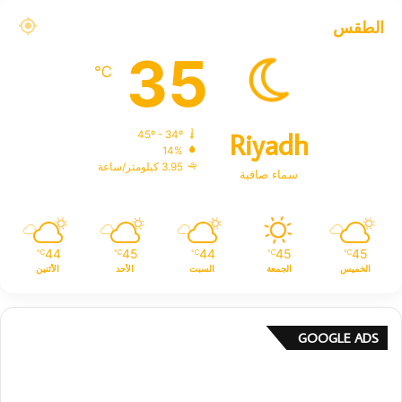
الطقس
35
℃
Riyadh
45º - 34º
14%
3.95 كيلومتر/ساعة
سماء صافية
44
45
44
45
45
℃
℃
℃
℃
℃
الخميس
الجمعة
السبت
الأحد
الأثنين
GOOGLE ADS