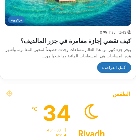
ترفيهية
0
hayilit543
كيف تقضي إجازة مغامرة في جزر المالديف؟
يوفر جزء كبير من هذا العالم مساحات وجدت خصيصاً لمحبي المغامرة. وأشهر
هذه المساحات هي المسطحات المائية وما يتبعها من…
أكمل القراءة »
الطقس
34
℃
Riyadh
45º - 33º
10%