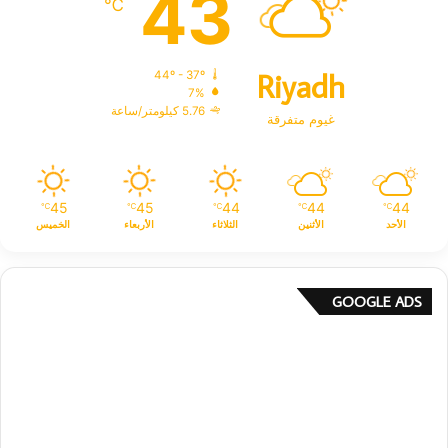
43
℃
Riyadh
44º - 37º
7%
5.76 كيلومتر/ساعة
غيوم متفرقة
45
45
44
44
44
℃
℃
℃
℃
℃
الأحد
الأثنين
الثلاثاء
الأربعاء
الخميس
GOOGLE ADS