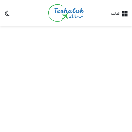
ال
القائمة
الم