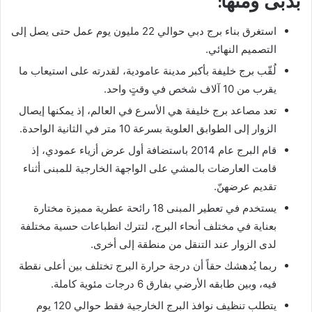
بدبى ومنها:
استغرق بناء برج دبي حوالي 22 مليون يوم عمل حتى يصل إلى
التصميم النهائي.
لُقّب برج خليفة بأكبر مدينة عامودية، لقدرته على استيعاب ما
يقرب من 10 آلاف شخص في وقتٍ واحد.
تعد مصاعد برج خليفة هي الأسرع في العالم، إذ يمكنها إيصال
الزوار إلى الطوابق العلوية بسرعة 10 متر في الثانية الواحدة.
قام البرج عام 2014 باستضافة أول عرض أزياء عمودي، إذ
قامت العارضات بالمشي على الواجهة الخارجية للمبنى أثناء
تقديم عرضهنّ.
يستخدم في تعطير المبنى 18 رائحة عطرية مميزة مختارة
بعناية في مختلف أنحاء البرج، لتترك انطباعات حسية مختلفة
لدى الزوار عند التنقل من منطقة إلى أخرى.
ربما يُدهشك حقاً أن درجة حرارة البرج تختلف بين أعلى نقطة
فيه، وبين طابقه الأرضي بفارق 6 درجات مئوية كاملة.
يتطلب تنظيف نوافذ البرج الخارجية فقط حوالي 120 يوم