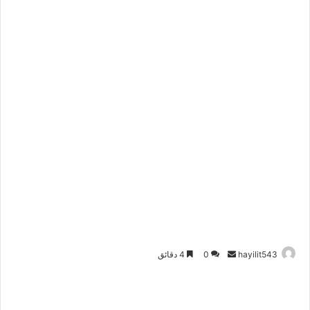
أرسل
hayilit543
0
4 دقائق
بريدا
إلكترونيا