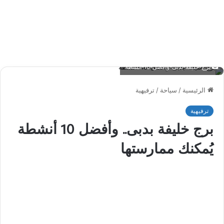
برج-خليفة-بدبى-وأفضل-10-أنشطة
الرئيسية
/
سياحة
/
ترفيهية
ترفيهية
برج خليفة بدبى.. وأفضل 10 أنشطة
يُمكنك ممارستها