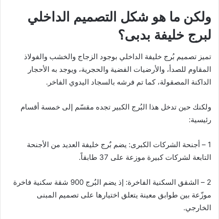
ولكن ما هو شكل التصميم الداخلي
لبرج خليفة بدبى؟
تميز تصميم بُرج خليفة الداخلي بوجود الزجاج والخشب والفولاذ
المقاوم للصدأ، والأرضيات الفضية والحجرية، ويوجد به الأحجار
الداكنة المصقولة، كما تم فرشه بالسجاد اليدوي الفاخر.
ولكنك حين تدخل هذا البُرج الكبير تجده مقسّم إلى خمسة أقسام
رئيسية:
1 – أجنحة الشركات الكبرى: يضم بٌرج خليفة العديد من الأجنحة
التابعة لشركات كبيرة موزعة على 37 طابقاً.
2 – الشقق السكنية الفاخرة: إذ يضم البُرج 900 شقة سكنية فاخرة
موزّعة بين طوابق معينة يتعلق اختيارها على تصميم المبنى
الخارجي.