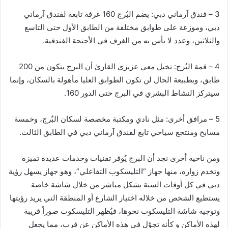
3 – فندق آرماني دبي: يضم البُرج 160 غرفة تابعة لفندق آرماني
دبي، وموزعة على طوابق مختلفة من الطابق الأول حتى التاسع
والثلاثين، وعدد لا بأس به من الغرف في الأجنحة الفندقية.
4 – قمة البُرج: تخيل معي عزيزي القارئ أن البرج يتكون من 200
طابق، وبطبيعة الحال لن تكون الطوابق العليا مأهولة بالسكان، وإنما
سيتركز النشاط البشري في البرج حتى الدور 160.
5 – مرافق أخرى: مثل نادي ومكتبة مخصصة لسكان البٌرج، وخمسة
مسابح ومنتجع سياحي تابع لفندق آرماني دبي في الطابق الثالث.
ومن ناحية أخرى نجد أن البرج يُوفر تقنيات وخدمات عديدة تميزه
وتخدم زواره، منها جهاز “التليسكوب التفاعلي”، وهو جهاز يسهل رؤية
دبي في كل أوقات السنة بشكل مباشر من خلال شاشة خاصة
يستطيع الشخص من خلاله اختيار الشارع أو المنطقة التي يريد رؤيتها
وتوجيه شاشة التليسكوب نحوها، فيُظهر التليسكوب صوراً قريبة
لهذه الأماكن و كأنه تجوّل في هذه الأماكن عن قرب، مما يجعل