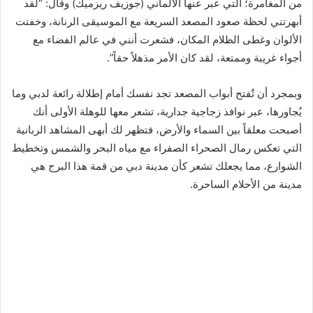
من المغامرة؛ التي عبر عنها الألماني (جوزيف ريزميك) وقال: “لقد
أبهرتني لحظة صعود المصعد السريعة مع الموسيقى الرنانة، وخفتت
الألوان وغطى الظلام المكان، فشعرت أنني في عالم الفضاء مع
أجواء غريبة وممتعة، لقد كان الأمر مذهلاً حقاً”.
وبمجرد أن تٌفتح أبواب المصعد تجد نفسك أمام إطلالة رائعة لدبي وما
يُجاورها، عبر نوافذ زجاجية جدارية، تشعر معها للوهلة الأولى أنك
أصبحت معلقاً بين السماء والأرض، فتظهر لك أبهى المشاهد الربانية
التي تعكس رمال الصحراء الصفراء مع مياه البحر والشمس وتخطيط
الشوارع، مما يجعلك تشعر كأن مدينة دبي من قمة هذا البرج هي
مدينة من الأحلام الساحرة.