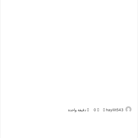
أرسل
hayilit543
0
دقيقة واحدة
بريدا
إلكترونيا