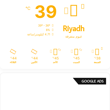
39
℃
Riyadh
39º - 36º
8%
4.71 كيلومتر/ساعة
غيوم متفرقة
44
44
45
45
38
℃
℃
℃
℃
℃
الجمعة
السبت
الأحد
الأثنين
الثلاثاء
GOOGLE ADS