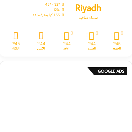
Riyadh
45º - 32º
12%
1.55 كيلومتر/ساعة
سماء صافية
45
44
44
44
45
℃
℃
℃
℃
℃
الجمعة
السبت
الأحد
الأثنين
الثلاثاء
GOOGLE ADS