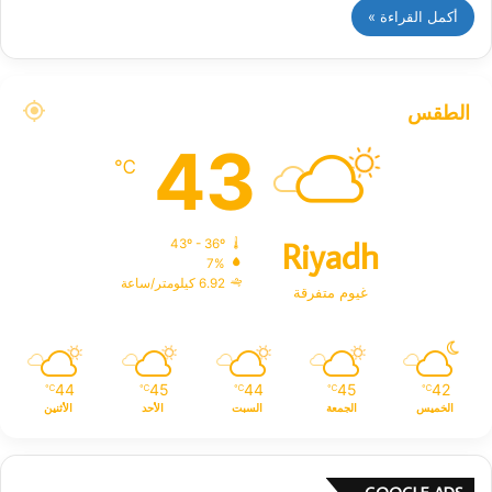
أكمل القراءة »
الطقس
43
℃
Riyadh
43º - 36º
7%
6.92 كيلومتر/ساعة
غيوم متفرقة
44
45
44
45
42
℃
℃
℃
℃
℃
الخميس
الجمعة
السبت
الأحد
الأثنين