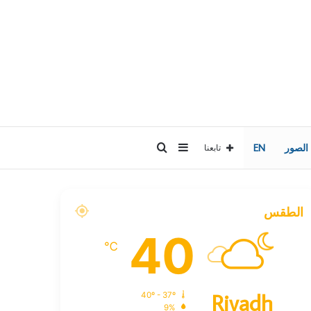
إضافة
بحث
 الصور
EN
تابعنا
عمود
عن
الطقس
جانبي
40
℃
Riyadh
40º - 37º
9%