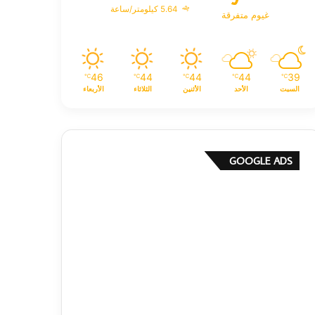
5.64 كيلومتر/ساعة
غيوم متفرقة
46
44
44
44
39
℃
℃
℃
℃
℃
السبت
الأحد
الأثنين
الثلاثاء
الأربعاء
GOOGLE ADS