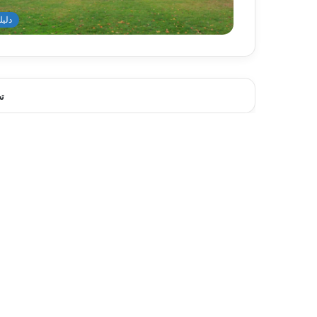
دليل
ت