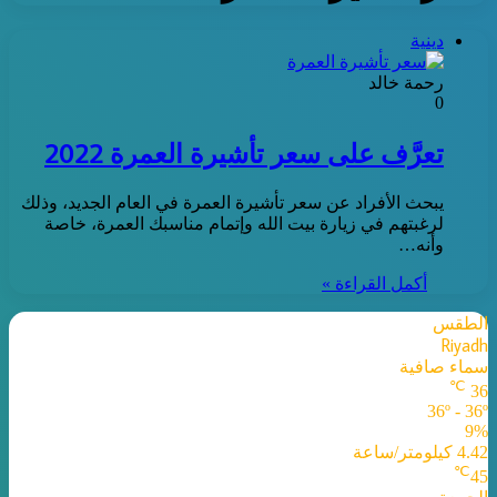
دينية
رحمة خالد
0
تعرَّف على سعر تأشيرة العمرة 2022
يبحث الأفراد عن سعر تأشيرة العمرة في العام الجديد، وذلك
لرغبتهم في زيارة بيت الله وإتمام مناسبك العمرة، خاصة
وأنه…
أكمل القراءة »
الطقس
Riyadh
سماء صافية
℃
36
36º - 36º
9%
4.42 كيلومتر/ساعة
℃
45