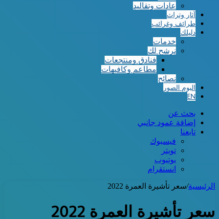
عادات وتقاليد
آثار وتراث
طرائف وغرائب
دليلك
خدمات
نرشح لك
فنادق ومنتجعات
مطاعم وكافيهات
نصائح
البوم الصور
EN
بحث عن
إضافة عمود جانبي
تابعنا
فيسبوك
تويتر
يوتيوب
انستقرام
الرئيسية
/
سعر تأشيرة العمرة 2022
سعر تأشيرة العمرة 2022