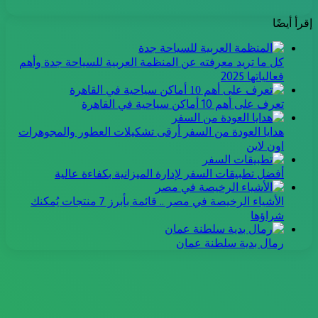
إقرأ أيضًا
كل ما تريد معرفته عن المنظمة العربية للسياحة جدة وأهم
فعالياتها 2025
تعرف على أهم 10 أماكن سياحية في القاهرة
هدايا العودة من السفر أرقى تشكيلات العطور والمجوهرات
اون لاين
أفضل تطبيقات السفر لإدارة الميزانية بكفاءة عالية
الأشياء الرخيصة في مصر .. قائمة بأبرز 7 منتجات يُمكنك
شراؤها
رمال بدية سلطنة عمان