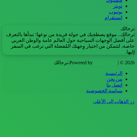
فيسبوك
تويتر
يوتيوب
انستقرام
ترحالك
ترحالك.. موقع يصطحِبك في جولة فريدة من نوعها؛ تبدأها بالتعرف
على أفضل الوِجهات السياحية حول العالم عامة والوطن العربي
خاصة، لتتمكن من اختيار وِجهتك المُفضلة التي ترغب في السفر
إليها.
| © 2026،ترحالك
LameyHost
Powered by
الرئيسية
من نحن
اتصل بنا
سياسة الخصوصية
زر الذهاب إلى الأعلى