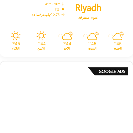
Riyadh
45º - 36º
7%
2.75 كيلومتر/ساعة
غيوم متفرقة
45
44
44
45
45
℃
℃
℃
℃
℃
الجمعة
السبت
الأحد
الأثنين
الثلاثاء
GOOGLE ADS