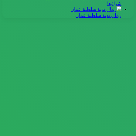
شراؤها
رمال بدية سلطنة عمان