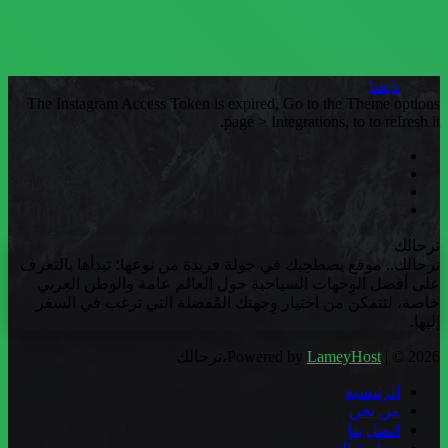
تابعنا
The Instagram Access Token is expired, Go to the Theme options
page > Integrations, to to refresh it.
فيسبوك
تويتر
يوتيوب
انستقرام
ترحالك
ترحالك.. موقع يصطحِبك في جولة فريدة من نوعها؛ تبدأها بالتعرف
على أفضل الوِجهات السياحية حول العالم عامة والوطن العربي
خاصة، لتتمكن من اختيار وِجهتك المُفضلة التي ترغب في السفر
إليها.
| © 2026،ترحالك
LameyHost
Powered by
الرئيسية
من نحن
اتصل بنا