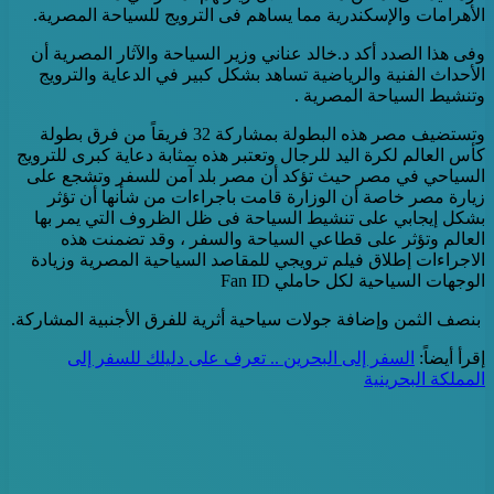
الأهرامات والإسكندرية مما يساهم فى الترويج للسياحة المصرية.
وفى هذا الصدد أكد د.خالد عناني وزير السياحة والآثار المصرية أن
الأحداث الفنية والرياضية تساهد بشكل كبير في الدعاية والترويج
وتنشيط السياحة المصرية .
وتستضيف مصر هذه البطولة بمشاركة 32 فريقاً من فرق بطولة
كأس العالم لكرة اليد للرجال وتعتبر هذه بمثابة دعاية كبرى للترويج
السياحي في مصر حيث تؤكد أن مصر بلد آمن للسفر وتشجع على
زيارة مصر خاصة أن الوزارة قامت باجراءات من شأنها أن تؤثر
بشكل إيجابي على تنشيط السياحة فى ظل الظروف التي يمر بها
العالم وتؤثر على قطاعي السياحة والسفر ، وقد تضمنت هذه
الاجراءات إطلاق فيلم ترويجي للمقاصد السياحية المصرية وزيادة
الوجهات السياحية لكل حاملي Fan ID
بنصف الثمن وإضافة جولات سياحية أثرية للفرق الأجنبية المشاركة.
إقرأ أيضاً:
السفر إلى البحرين .. تعرف على دليلك للسفر إلى
المملكة البحرينية