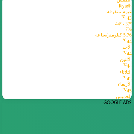
Riyadh
غيوم متفرقة
℃
43
44º - 37º
7%
5.76 كيلومتر/ساعة
℃
44
الأحد
℃
44
الأثنين
℃
44
الثلاثاء
℃
45
الأربعاء
℃
45
الخميس
GOOGLE ADS