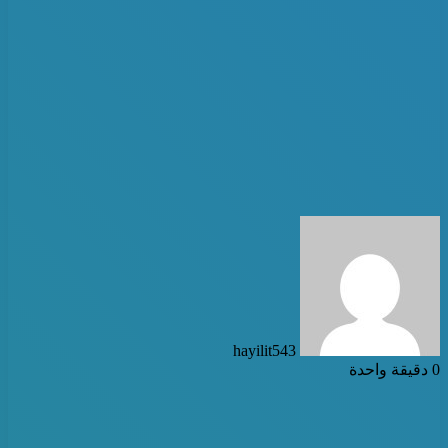
أرسل
بريدا
إلكترونيا
hayilit543
0
دقيقة واحدة