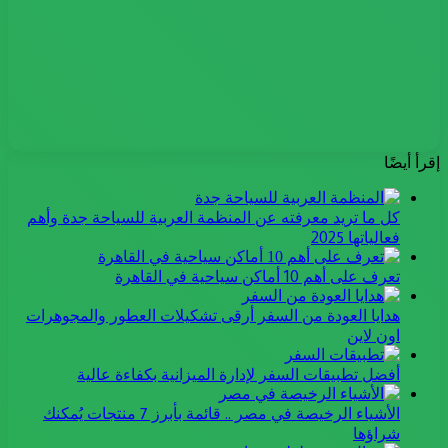
إقرأ أيضًا
كل ما تريد معرفته عن المنظمة العربية للسياحة جدة وأهم
فعالياتها 2025
تعرف على أهم 10 أماكن سياحية في القاهرة
هدايا العودة من السفر أرقى تشكيلات العطور والمجوهرات
اون لاين
أفضل تطبيقات السفر لإدارة الميزانية بكفاءة عالية
الأشياء الرخيصة في مصر .. قائمة بأبرز 7 منتجات يُمكنك
شراؤها