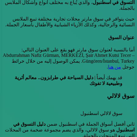
التسوق في اسطنبول
، والذي يُباع به مختلف أنواع وأشكال الملابس
بالجملة.
حيث يتوافر في سوق مارتر محلات تجارية مختلفة تبيع الملابس
النسائية والرجالية، وكذلك الأزياء الشبابية والأطفال بأسعار الجملة.
عنوان السوق
أما بالنسبة لعنوان سوق مارتر فهو يقع على العنوان التالي:
Abdurrahman Nafiz Gürman, MERKEZİ, Şair Ahmet Kutsi Tecer –
Güngören/İstanbul, Turkey. يمكن الوصول إليه من خلال خرائط
جوجل
من هنا
.
قد يهمك أيضاً |
دليل السياحة في طرابزون.. معالم أثرية
وطبيعية لا تفوتك
سوق لالالي
سوق لالالي اسطنبول
ثاني أفضل أسواق الجملة في اسطنبول ضمن
دليل التسوق في
اسطنبول
هو سوق لالالي، والذي يضم مجموعة ضخمة من المحلات
التي تبيع المنتجات بالجملة.