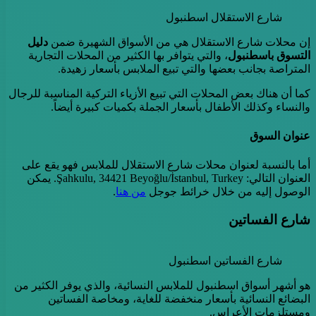
شارع الاستقلال اسطنبول
إن محلات شارع الاستقلال هي من الأسواق الشهيرة ضمن
دليل
التسوق باسطنبول
، والتي يتوافر بها الكثير من المحلات التجارية
المتراصة بجانب بعضها والتي تبيع الملابس بأسعار زهيدة.
كما أن هناك بعض المحلات التي تبيع الأزياء التركية المناسبة للرجال
والنساء وكذلك الأطفال بأسعار الجملة بكميات كبيرة أيضاً.
عنوان السوق
أما بالنسبة لعنوان محلات شارع الاستقلال للملابس فهو يقع على
العنوان التالي: Şahkulu, 34421 Beyoğlu/İstanbul, Turkey. يمكن
الوصول إليه من خلال خرائط جوجل
من
هنا
.
شارع الفساتين
شارع الفساتين اسطنبول
هو أشهر أسواق اسطنبول للملابس النسائية، والذي يوفر الكثير من
البضائع النسائية بأسعار منخفضة للغاية، ومخاصة الفساتين
ومستلزمات الأعراس.