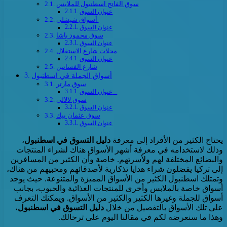
سوق الفاتح اسطنبول للملابس
عنوان السوق
أسواق شيشلي
عنوان السوق
سوق محمود باشا
عنوان السوق
محلات شارع الاستقلال
عنوان السوق
شارع الفساتين
أسواق الجملة في اسطنبول
سوق مارتر
عنوان السوق
سوق لالالي
عنوان السوق
سوق عثمان بيك
عنوان السوق
يحتاج الكثير من الأفراد إلى معرفة
دليل التسوق في اسطنبول
،
وذلك لاستخدامه في معرفة أشهر الأسواق هناك لشراء المنتجات
والبضائع المختلفة لهم ولأسرتهم. خاصة وأن الكثير من المسافرين
إلى تركيا يفضلون شراء هدايا تذكارية لأصدقائهم ومحبيهم من هناك،
وتمتلك اسطنبول الكثير من الأسواق المميزة والمتنوعة. حيث يوجد
أسواق خاصة بالملابس وأخرى للمنتجات الغذائية والحبوب، بجانب
أسواق للجملة وغيرها الكثير والكثير من الأسواق. ويمكنك التعرف
على تلك الأسواق بالتفصيل من خلال
دليل التسوق في اسطنبول
،
وهذا ما سنعرضه لكم في مقالنا اليوم على ترحالك.