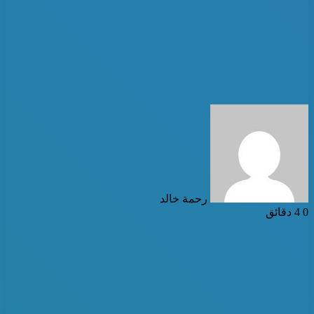
أرسل
بريدا
إلكترونيا
رحمة خالد
0
4 دقائق