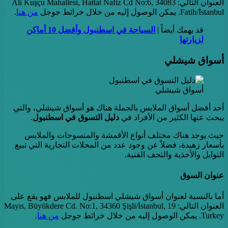
العنوان التالي: Ali Kuşçu Mahallesi, Hattat Nafiz Cd No:6, 34083
Fatih/İstanbul. يمكن الوصول إليه من خلال خرائط جوجل
من هنا
.
قد يهمك أيضاً |
السياحة في اسطنبول وأفضل 10 أماكن
لزيارتها
أسواق شيشلي
أسواق شيشلي
أحد أفضل أسواق الملابس بالجملة هناك هو أسواق شيشلي، والتي
يبحث عنها الكثير من الأفراد في
دليل
التسوق في اسطنبول
.
حيث يوجد هناك مختلف أنواع الأقمشة والمنسوجات والملابس
بأسعار زهيدة، فضلاً عن وجود عدد من المحلات التجارية التي تبيع
التوابل والأحذية والتحف الفنية.
عنوان السوق
أما بالنسبة لعنوان أسواق شيشلي اسطنبول للملابس فهو يقع على
العنوان التالي: 19 Mayıs, Büyükdere Cd. No:1, 34360 Şişli/İstanbul,
Turkey. يمكن الوصول إليه من خلال خرائط جوجل
من هنا
.