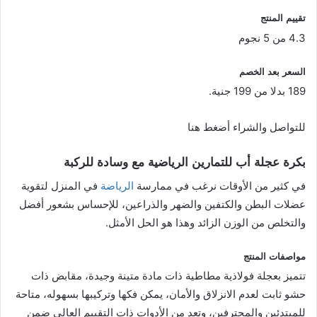
تقييم المنتج
4.3 من 5 نجوم
السعر بعد الخصم
189 بدلا من 199 جنية.
للتواصل والشراء أضغط هنا
بكرة عجلة أب للتمارين الرياضية مع وسادة للركبة
في كثير من الأوقات نرغب في ممارسة
الرياضة
في المنزل لتقوية
عضلات البطن والكتفين والضهر والذراعين، للإحساس بشعور أفضل
والتخلص من الوزن الزائد وهذا هو الحل الأمثل.
مواصفات المنتج
تتميز بعجلة فولاذية مطاطية ذات مادة متينة وجيدة، مقابض ذات
حشو ثابت لعدم الانزلاق والأمان، يمكن فكها وتركيبها بسهوله، متاحة
للمبتدئين والمحترفين، وتعد من الأدوات ذات التقييم العالي ضمن