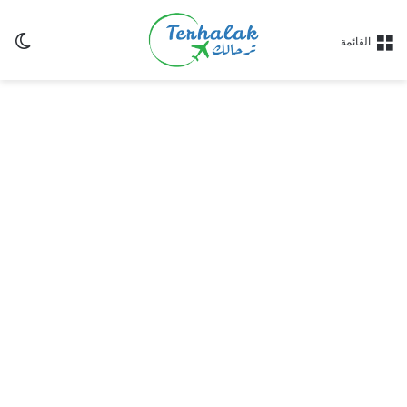
ال
القائمة
الم