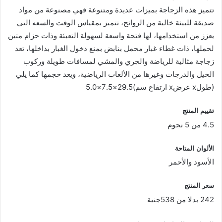
تتميز هذه الزجاجة بميزات عديدة ومتنوعة فهي مصنوعة من مواد
صديقة للبيئة خالية من الروائح، تتميز بمقياس الوقت والسعه التي
يعزز من استخدامها، لها فتحة واسعة لسهولة التعبئة وذات حزام متين
لحملها، ذات غطاء غبار محمل بنابض بمنع دخول الغبار بداخلها، تعد
زجاجة مثالية للرياضة والجري والمشي لمسافات طويلة وركوب
الخيل والدرجات وغيرها من الألعاب الرياضية، ويعد حجمها كما يلي
(طولx عرضx ارتفاع سم)29.5×7.5×5.0
تقييم المنتج
4.5 من 5 نجوم
الألوان المتاحة
الأسود والأحمر
سعر المنتج
242 بدلا من 538جنية