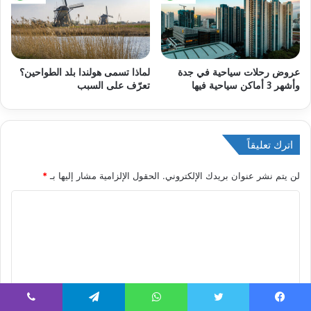
عروض رحلات سياحية في جدة
لماذا تسمى هولندا بلد الطواحين؟
وأشهر 3 أماكن سياحية فيها
تعرّف على السبب
اترك تعليقاً
لن يتم نشر عنوان بريدك الإلكتروني.
الحقول الإلزامية مشار إليها بـ
*
ا
ل
ت
ع
ل
ي
يسبوك
تويتر
واتساب
تيلقرام
ڤايبر