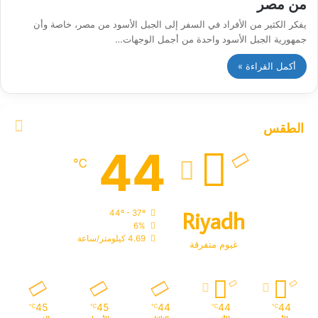
من مصر
يفكر الكثير من الأفراد في السفر إلى الجبل الأسود من مصر، خاصة وأن
جمهورية الجبل الأسود واحدة من أجمل الوجهات…
أكمل القراءة »
الطقس
44
℃
Riyadh
44º - 37º
6%
4.69 كيلومتر/ساعة
غيوم متفرقة
45
45
44
44
44
℃
℃
℃
℃
℃