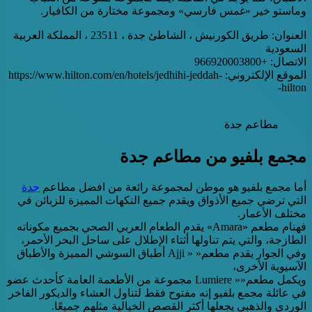
وماستو خير «غمس فارسي» ومجموعة مختارة من الكافيار.
العنوان: طريق الكورنيش ، الشاطئ جدة ، 23511 ، المملكة العربية
السعودية
الاتصال: +966920003800
الموقع الإلكتروني: https://www.hilton.com/en/hotels/jedhihi-jeddah-
hilton-
مطاعم جدة
مجمع بلفيو من مطاعم جدة
أما مجمع بلفيو هو موطن لمجموعة رائعة من افضل مطاعم
جدة
التي ترضي جميع الأذواق ويقدم جميع النكهات المميزة للزبائن في
مختلف الأعمار.
فهنام مطعم «Amara» يقدم الطعام العربي الصحي بجميع مكوناته
الطازجة، والتي يتم تناولها أثتاء الإطلال على ساحل البحر الأحمر،
وفي الجوار يقدم مطعم« « Ajji أطباق السوشي المميزة والأطباق
الآسيوية الأخرى،
ويكمل مطعم«« Lumiere مجموعة من الأطعمة العامة كأحدث عضو
في عائلة مجمع بلفيو إنه مفتوح فقط لتناول العشاء والديكور الفاخر
الوردي والذهبي يجعلها أكثر القصص الخيالية مثلهم جميعًا.