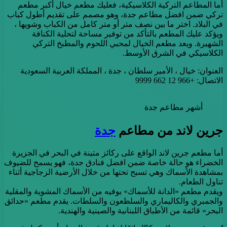
أما المطاعم التركية الكلاسيكية، فعليك مطعم خيال أكبر مطعم
تركي ضمن افضل مطاعم جدة، وهو مصمم على تقديم أطول كباب
في البلاد. اختر ما بين نصف متر أو متر كامل من الكباب وشويها ،
ويؤكد عليك المطعم بالتأكد من توفير مساحة لتحلية الكنافة
الشهيرة. ويعد مطعم الخيال لمحبي اللحوم والمطبخ التركي
الكلاسيكي في الشرق الأوسط.
العنوان: خيال ، الأمير سلطان ، جدة ، المملكة العربية السعودية
الاتصال: +966 12 662 9999
أشهر مطاعم جدة
جرين لاند من مطاعم
جدة
أما مطعم جرين لاند الواقع على ركائز متينة في البحر في الجزيرة
الخضراء هو حالة خاصة ضمن افضل فنادق جدة، فهو يسمح للضيوف
بمشاهدة الأسماك وهي تسبح تحتها من خلال الأرضية الزجاجية أثناء
تناول الطعام.
ويقدم مطعم «الدانة للأسماك» بوفيه من الأسماك المشوية والمقلية
والجمبري والكاليماري والسلطعون والسلطات. يقدم مطعم «حدائق
البحر» قائمة من الأطباق اللبنانية والصينية والهندية.