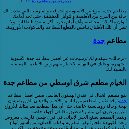
جرين لاند من مطاعم جدة
مطاعم جدة، تتنوع بين الآسيوية والشرقية والفارسية التي تحدث لك
حالة بين المزج بين الأطعمة والتوابل المختلفة، حتى تجد أمامك
ألوان مأكولات مختلفة، وأنك أمام تجربة أكل متعدد الثقافات، ولا
تنس أن تلك الأطباق تنافس بالقطع المطاعم والمأكولات الأوروبية.
مطاعم
جدة
«ترحالك» سيقدم لك ترشيحات عن افضل مطاعم جدة الآسيوية
الشهيرة، وعليك في النهاية الاختيار بينهم وبين الأطعمة المفضلة
بالنسبة لك.
الخيام مطعم شرق اوسطي من مطاعم جدة
يقع مطعم الخيال في فندق الهيلتون العالمي ضمن افضل مطاعم
جدة
، وقد صُمم المطعم من اللونين الأحمر والذهبي الذين يضيفان
بهجة وحالة رومانسية خاصة، حتى أن هذا المطعم يعد مثاليًا للأزواج
الذين يرغبون في مشاركة طبق معًا في أجواء خاصة.
ويتميز المطعم بصنع الخبز الإيراني في فرن طيني فارسي معروض،
وتعد الكوبيدة «لحم البقر المفروم وكباب الضأن» من أشهر أنواع
الأطباق، كما يوجد في القائمة أيضًا مجموعة متنوعة من الكباب