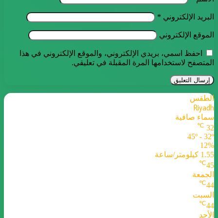
البريد الإلكتروني
*
الموقع الإلكتروني
احفظ اسمي، بريدي الإلكتروني، والموقع الإلكتروني في هذا
المتصفح لاستخدامها المرة المقبلة في تعليقي.
الطقس
Riyadh
سماء صافية
℃
32
45º - 32º
12%
1.55 كيلومتر/ساعة
℃
45
الجمعة
℃
44
السبت
℃
44
الأحد