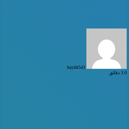
أرسل
بريدا
إلكترونيا
hayilit543
0
3 دقائق