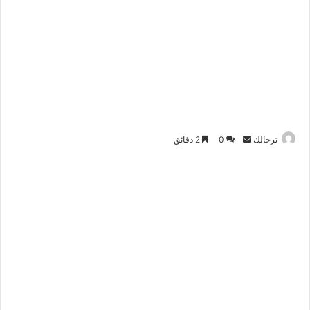
ترحالك
أ
0
2 دقائق
ر
س
ل
ب
ر
ي
د
ا
إ
ل