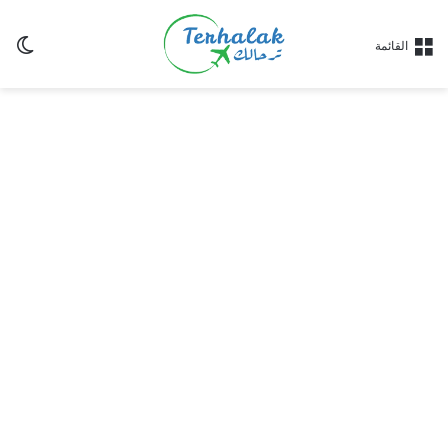
ال
القائمة
ال