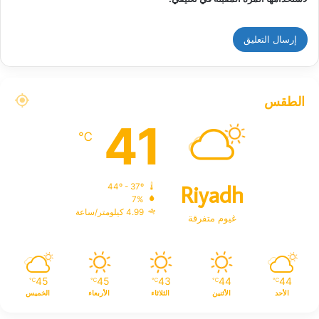
الطقس
41
℃
Riyadh
44º - 37º
7%
4.99 كيلومتر/ساعة
غيوم متفرقة
45
45
43
44
44
℃
℃
℃
℃
℃
الأحد
الأثنين
الثلاثاء
الأربعاء
الخميس