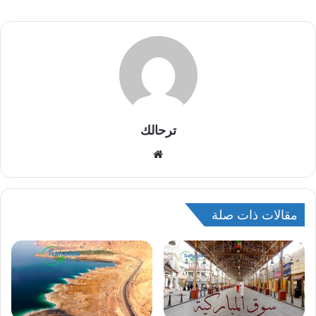
ترحالك
م
و
ق
ع
مقالات ذات صلة
ا
ل
و
ي
ب