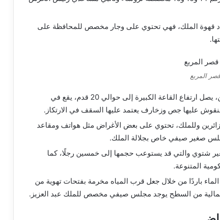
خصصة لإعداد قهوة الملك، فهي تحتوي على وجار مخصص للمحافظة على
ها.
صر المربع
الدور العلوي: يحتوي الدور على قاعتين أساسيتين، يصل ارتفاع القاعة الكبيرة إلى حوالي 20 قدم، يقع في
 منقوش عليها جص وزخارف يعتمد عليها السقف في الارتكاز.
زائرين وللملك، تحتوي على بعض الأغراض مثل هواتف ومقاعد
جلس صغير صيفي خاص بجلالة الملك.
ر شتوي والتي قد يستوعب حجمها إلى خمسين رجلًا، كما
مية المتنوعة.
ء باردًا من خلال جعل قرب المياه مخرمة بفتحات تهوية من
لشمالية من السطح يوجد مجلس صيفي مخصص للملك عبد العزيز.
ياض