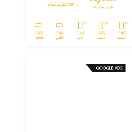
3.81 كيلومتر/ساعة
غيوم متفرقة
45
44
44
45
45
℃
℃
℃
℃
℃
الجمعة
السبت
الأحد
الأثنين
الثلاثاء
GOOGLE ADS