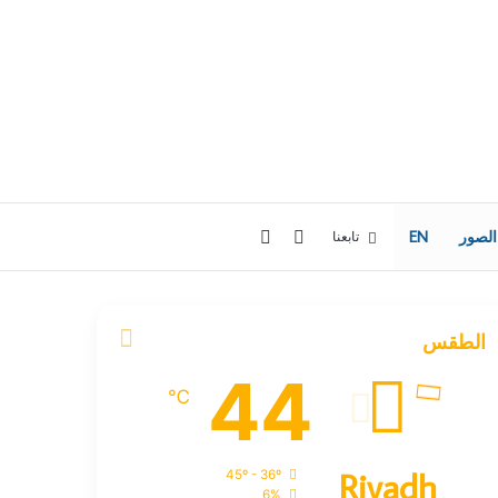
إضافة
بحث
الصور
EN
تابعنا
عمود
عن
الطقس
جانبي
44
℃
Riyadh
45º - 36º
6%