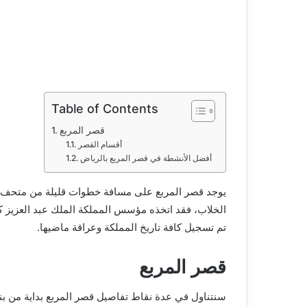
إ
ل
ك
ت
ر
و
ن
Table of Contents
ي
قصر المربع
ا
أقسام القصر
أفضل الأنشطة في قصر المربع بالرياض
يوجد قصر المربع على مسافة خطوات قليلة من متحف ال
الخلاب، فقد اتخذه مؤسس المملكة الملك عبد العزيز كمن
تم تسجيل كافة تاريخ المملكة وعراقة ماضيها.
قصر المربع
سنتناول في عدة نقاط تفاصيل قصر المربع بداية من بنائ