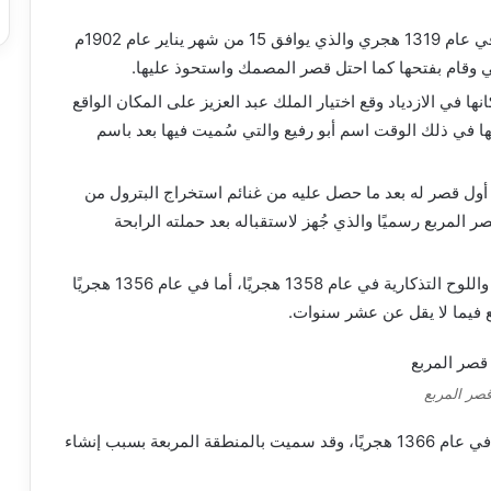
مرحلة البناء: في اليوم الخامس من شهر شوال في عام 1319 هجري والذي يوافق 15 من شهر يناير عام 1902م
قام بفتحها كما احتل قصر المصمك واستحوذ عليها.
ا في الازدياد وقع اختيار الملك عبد العزيز على المكان الواقع
ا في ذلك الوقت اسم أبو رفيع والتي سُميت فيها بعد باسم
يز ببناء أول قصر له بعد ما حصل عليه من غنائم استخراج البترول من
ام بالانتقال إلى قصر المربع رسميًا والذي جُهز لاستقباله بعد حملته الرابحة
في المدخل الرئيسي للقصر، تم وضع الرسومات واللوح التذكارية في عام 1358 هجريًا، أما في عام 1356 هجريًا
بع فيما لا يقل عن عشر سنوات.
صر المربع
تم إتمام بناء هيئة المربع العامة للمدينة الرئيسية في عام 1366 هجريًا، وقد سميت بالمنطقة المربعة بسبب إنشاء