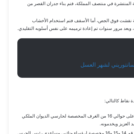
ة المنتشرة في منتصف المملكة، فتم بناء جدران القصر من
 نقشت فوق الجص، أما الأسقف فتم استخدام الأخشاب
ل، وبعد مرور سنوات تم إعادة ترميمه على نفس أسلوبه التقليدي.
انتوريني لشهر العسل
نقاط كالتالي:
الدور الأرضي: يمتلك الدور الأرضي لقصر المربع على حوالي 16 من الغرف المخصصة لحارسي الديوان الملكي
د العزيز ويخدمونه.
فعلى سبيل المثال لا الحصر، جميع غرف القصر رقم 14 و15 و16 مخصصة لرؤساء ونائبي مساعدي رئيس الحرس