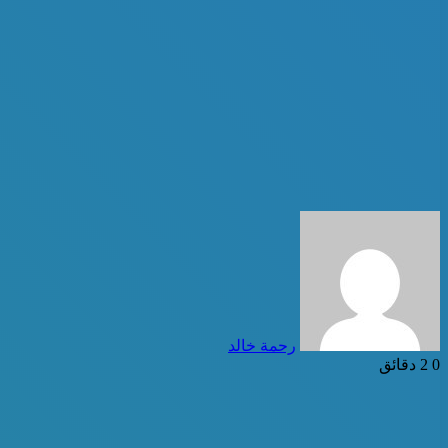
أرسل
بريدا
إلكترونيا
رحمة خالد
0
2 دقائق