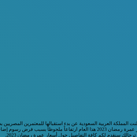
علنت المملكة العربية السعودية عن بدء استقبالها للمعتمرين المصريي
رمضان 2023 للحجز فيها وأداء تلك الفريضة الجليلة، وقد شهدت أسعار عمرة رمضان 2023 هذ
 ترحالك سنقدم لكم كافة التفاصيل حول أسعار عمرة رمضان 2023.