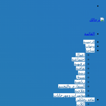
الوضع
المظلم
القائمة
الرئيسية
وجهات
سياحة
أعمال
اجتماعية
ترفيهية
ثقافية
دينية
تسوق
رياضية
السفاري والتخييم
علاجية
مؤتمرات ومهرجانات
ثقافة وفلكلور
أكلات