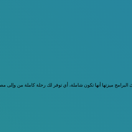
عين من البرامج تم الإعلان عنها حول عمرة رمضان 2023، وتلك البرامج ميزتها أنها تكون شاملة، أي ت