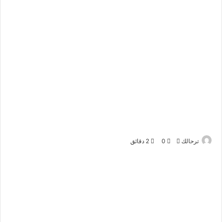
أرسل
ترحالك
0
2 دقائق
بريدا
إلكترونيا