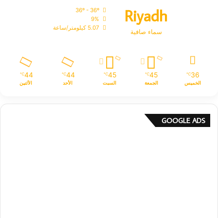
Riyadh
36º - 36º
9%
5.07 كيلومتر/ساعة
سماء صافية
44
44
45
45
36
℃
℃
℃
℃
℃
الخميس
الجمعة
السبت
الأحد
الأثنين
GOOGLE ADS