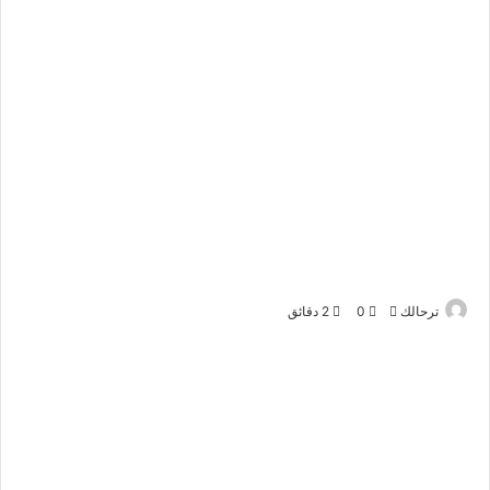
أرسل
ترحالك
0
2 دقائق
بريدا
إلكترونيا