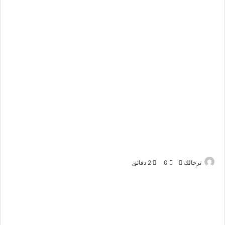
ترحالك
أ
0
2 دقائق
ر
س
ل
ب
ر