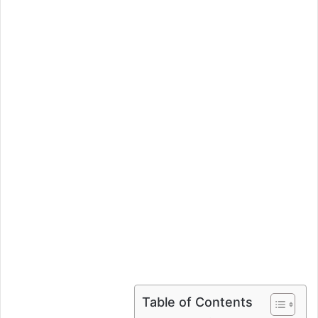
ي
د
ا
إ
ل
ك
ت
ر
و
ن
ي
ا
Table of Contents