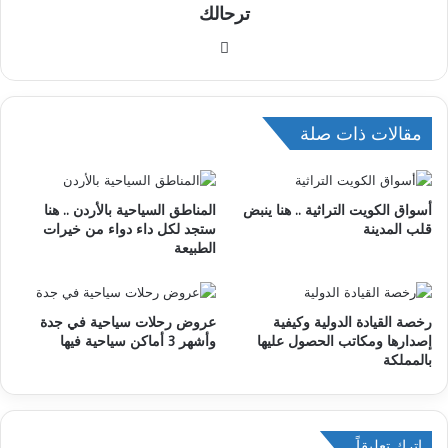
ترحالك
م
و
ق
ع
مقالات ذات صلة
ا
ل
و
أسواق الكويت التراثية .. هنا ينبض
المناطق السياحية بالأردن .. هنا
ي
قلب المدينة
ستجد لكل داء دواء من خيرات
ب
الطبيعة
رخصة القيادة الدولية وكيفية
عروض رحلات سياحية في جدة
إصدارها ومكاتب الحصول عليها
وأشهر 3 أماكن سياحية فيها
بالمملكة
اترك تعليقاً