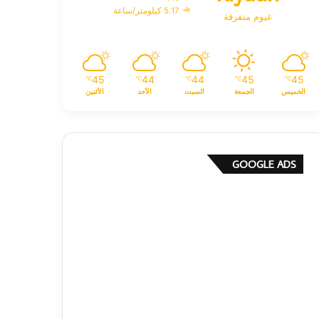
5.17 كيلومتر/ساعة
غيوم متفرقة
45
44
44
45
45
℃
℃
℃
℃
℃
الخميس
الجمعة
السبت
الأحد
الأثنين
GOOGLE ADS