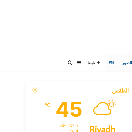
إضافة
بحث
الصور
EN
تابعنا
عمود
عن
الطقس
جانبي
45
℃
Riyadh
45º - 37º
7%