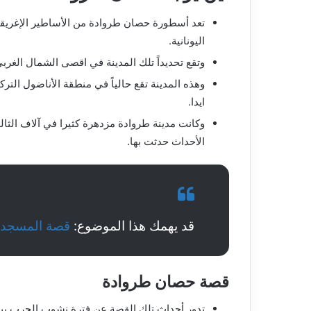
تعد أسطورة حصان طروادة من الأساطير الإغريقي
اليونانية.
وتقع تحديداً تلك المدينة في اقصى الشمال الغربي
وهذه المدينة تقع حالياً في منطقة الأناضول التر
ايدا.
وكانت مدينة طروادة مزدهرة كثيرا في آلاف الثا
الأحداث حدثت بها.
قد يهمك هذا الموضوع:
قصة المسجد ا
قصة حصان طروادة
تدور أحداث تلك القصة عن فترة نشوب الحرب ب