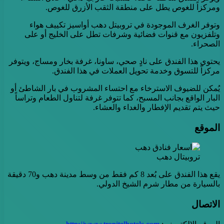
ومركزاً للغوص يطل على منطقة الثقب الأزرق للغوص.
وتوفر الغرف الموجودة في تروبيتل دهب أواسيز تكييف هواء
وتلفزيون مع قنوات فضائية وشرفات تطل على الخليج أو على
الصحراء.
يحتوي هذا الفندق على نادٍ صحي، ساونا، غرفة بخار ومساج، ويتوفر
مركزاً للتسوق وخدمة تحويل العملات في هذا الفندق.
يُمكن للضيوف الاسترخاء مع احتساء المشروب في بار الشاطئ أو
البار الواقع بجانب المسبح، كما تتوفر غرفة لتناول الطعام وتراساً
حيث يتم تقديم الإفطار والغداء والعشاء.
الموقع
تروبيتال دهب
يقع هذا الفندق على بُعد 8 كم فقط من وسط مدينة دهب و70 دقيقة
بالسيارة من مطار شرم الشيخ الدولي.
الاتصال