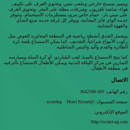
ويتميز بمسبح خارجي وملعب تنس، وتحتوي الغرف على تكييف
هواء، شاشة تلفزيون، وشرفات مطلة على البحر، وتحتوي الغرف
على ميني بار، حمام خاص مزود بمستلزمات الاستحمام، وتتوفر
خدمة الواي فاي المجانية، وتوفر كل غرفة خدمة صنع الشاي
والقهوة المجانية.
ويشمل الفندق أنشطة رياضية في المنطقة المجاورة للغوص مثل
ركوب الأمواج شراعياً، التجديف، كما يمكن الاستمتاع بلعبة كرة
الطائرة والقدم واليد والتنس الشاطئية.
كما يتيح الاستمتاع بالسبا، لعب البلياردو، أو كرة السلة وممارسة
التمارين في مركز اللياقة البدنية ويمكن للأطفال الاستمتاع بالترفيه
في منطقة الأطفال.
الاتصال
رقم الهاتف: 069 3642580
صفحة الفيسبوك: @ecoteleg · Hotel Resort
الموقع الإلكتروني:
http://ecotel-eg.com/