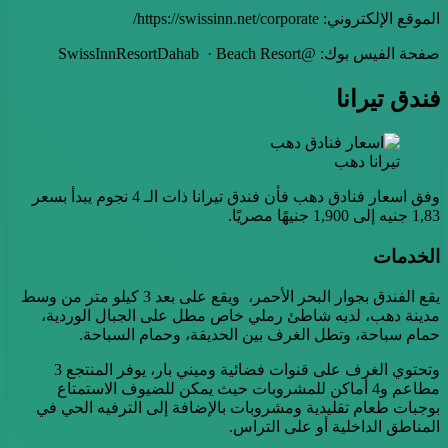
الموقع الإلكتروني: https://swissinn.net/corporate/
صفحة الفيس بوك: @SwissInnResortDahab · Beach Resort
فندق تيرانا
تيرانا دهب
وفق اسعار فنادق دهب فأن فندق تيرانا ذات الـ 4 نجوم يبدأ بسعر
1,83 جنيه إلى 1,900 جنيهًا مصريًا.
الخدمات
يقع الفندق بجوار البحر الأحمر، ويقع على بعد 3 كيلو متر من وسط
مدينة دهب، لديه شاطئ رملي خاص مطل على الجبال الوردية،
حمام سباحة، وتطل الغرف بين الحديقة، وحمام السباحة.
وتحتوي الغرف على قنوات فضائية وميني بار، يوفر المنتجع 3
مطاعم و4 أماكن للمشروبات حيث يمكن للضيوف الاستمتاع
بوجبات طعام تقليدية ومشروبات بالإضافة إلى الترفيه الحي في
المناطق الداخلية أو على التراس.