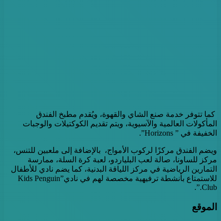
كما تتوفر خدمة صنع الشاي والقهوة، ويُقدم مطبخ الفندق
المأكولات العالمية والآسيوية، ويتم تقديم الكوكتيلات والوجبات
الخفيفة في ” Horizons”.
ويضم الفندق مركزًا لركوب الأمواج، بالإضافة إلى ملعبين للتنس،
مركز للساونا، صالة لعب البلياردو، لعبة كرة السلة، ممارسة
التمارين الرياضية في مركز اللياقة البدنية، كما يضم نادي للأطفال
للاستمتاع بأنشطة ترفيهية مخصصة لهم في نادي”Kids Penguin
Club.”.
الموقع