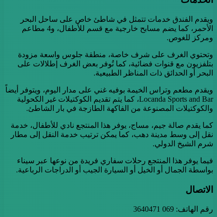
ويقدم الفندق خدمات تتمثل في شاطئ خاص على ساحل البحر
الأحمر، كما يضم مسابح خارجية مع قسم للأطفال، و4 مطاعم
ومركز للغوص.
وتحتوي الغرف على شرف خاصة، منطقة جلوس واسعة مزودة
بتلفزيون مع قنوات فضائية، كما تُوفر بعض الغرف إطلالات على
البحر أو الحدائق ذات المناظر الطبيعية.
ويقدم مطعم وتراس الخيمة بوفيه غني على مدار اليوم، ويتوفر أيضاً
Locanda Sports and Bar، كما يتم تقديم الكوكتيلات غير الكحولية
والكوكتيلات المصنوعة من الفاكهة الطازجة في بار الشاطئ.
كما يقدم صالة جيم، مساج، يوفر هذا المنتجع نادي للأطفال، خدمة
نقل إلى وسط مدينة دهب، كما يمكن ترتيب خدمة النقل إلى مطار
شرم الشيخ الدولي.
فيما يوفر هذا المنتجع رحلات سفاري فريدة من نوعها عبر سيناء
بواسطة الجمال أو الخيل أو السيارة الجيب أو الدراجات الرباعية.
الاتصال
رقم الهاتف: 069 3640471