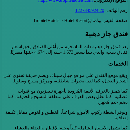
الموقع الإلكتروني:
http://www.tropitelhotels.com
رقم الهاتف:
20 1227345924
صفحة الفيس بوك: @TropitelHotels · Hotel Resort
فندق جاز دهبية
يعد فندق جاز دهبية ذات الـ 4 نجوم من أغلى الفنادق وفق اسعار
فنادق دهب، والذي يبدأ بسعر 1,673 جنيه إلى 4.674 جنيهًا مصريًا.
الخدمات
ويقع موقع الفندق على مواقع جبال سيناء، ويضم حديقة تحتوي على
أشجار النخيل، كما لديه بحيرات شاطئية، ومركز مساج وساونا.
كما يتميز بالغرف الأنيقة المُزودة بأجهزة تليفزيون مع قنوات
فضائية، كما تطل بعض الغرف على منطقة المسبح والحديقة، كما
يضم جيم مُجهز.
ويوفر أنشطة ركوب الأمواج شراعياً، الغطس والغوص مقابل تكلفة
إضافية.
كما تشمل الأسعار الشاملة كلياً وجبة الإفطار والغداء والعشاء