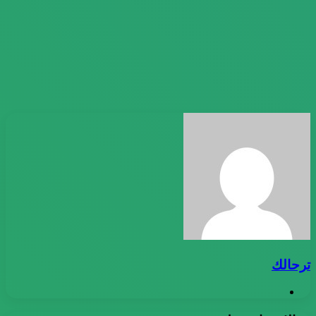
ترحالك
موقع
الويب