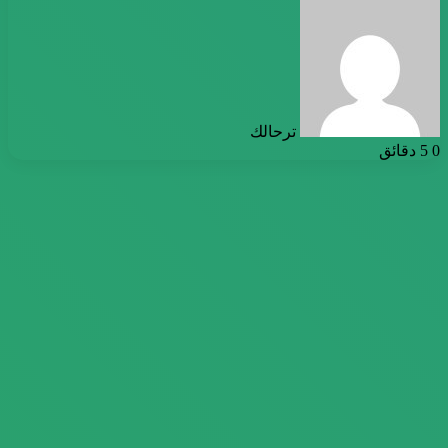
أرسل
بريدا
إلكترونيا
ترحالك
0
5 دقائق