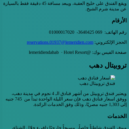
ويقع الفندق على خليج العقبة، ويبعد مسافة 45 دقيقة فقط بالسيارة
عن مدينة شرم الشيخ.
الأرقام
رقم الهاتف: 069 3640425- 01000017020
الحجز الإلكتروني:
reservations.01937@lemeridien.com
صفحة الفيس بوك: @lemeridiendahab · Hotel Resort
تروبيتال دهب
فندق تروبيتال دهب
ويعتبر فندق تروبيتل من أشهر فنادق الـ 4 نجوم في مدينة دهب،
ووفق اسعار فنادق دهب فإن سعر الليلة الواحدة تبدأ من 745 جنيه
إلى 1,303 جنيه مصريًا، وذلك وفق الخدمات الزائدة.
الخدمات
ويوفر الفندق شاطئاً خاصاً، مسبحاً خارجيًا دافيء خلال الشتاء،