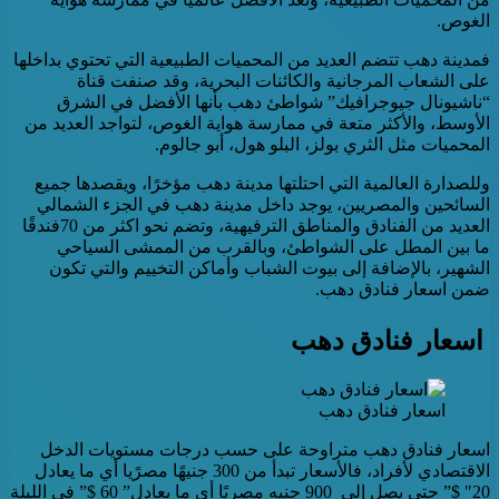
الغوص.
فمدينة دهب تتضم العديد من المحميات الطبيعية التي تحتوي بداخلها
على الشعاب المرجانية والكائنات البحرية، وقد صنفت قناة
“ناشيونال جيوجرافيك” شواطئ دهب بأنها الأفضل في الشرق
الأوسط، والأكثر متعة في ممارسة هواية الغوص، لتواجد العديد من
المحميات مثل الثري بولز، البلو هول، أبو جالوم.
وللصدارة العالمية التي احتلتها مدينة دهب مؤخرًا، ويقصدها جميع
السائحين والمصريين، يوجد داخل مدينة دهب في الجزء الشمالي
العديد من الفنادق والمناطق الترفيهية، وتضم نحو اكثر من 70فندقًا
ما بين المطل على الشواطئ، وبالقرب من الممشى السياحي
الشهير، بالإضافة إلى بيوت الشباب وأماكن التخييم والتي تكون
ضمن اسعار فنادق دهب.
اسعار فنادق دهب
اسعار فنادق دهب
اسعار فنادق دهب متراوحة على حسب درجات مستويات الدخل
الاقتصادي لأفراد، فالأسعار تبدأ من 300 جنيهًا مصرًيا أي ما يعادل
20″ $” حتى يصل إلى 900 جنيه مصريًا أي ما يعادل” 60 $” في الليلة