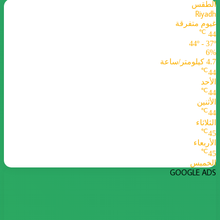
الطقس
Riyadh
غيوم متفرقة
℃
44
44º - 37º
6%
4.7 كيلومتر/ساعة
℃
44
الأحد
℃
44
الأثنين
℃
44
الثلاثاء
℃
45
الأربعاء
℃
45
الخميس
GOOGLE ADS