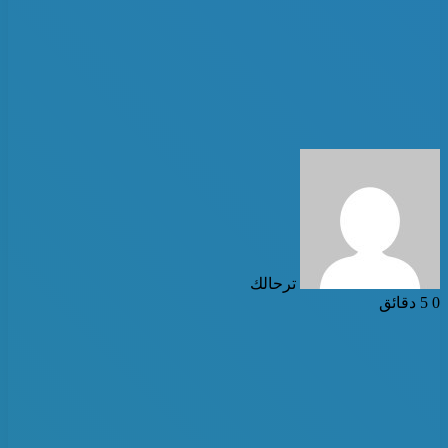
أرسل
بريدا
إلكترونيا
ترحالك
0
5 دقائق