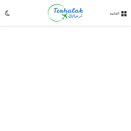
ال
القائمة
ال