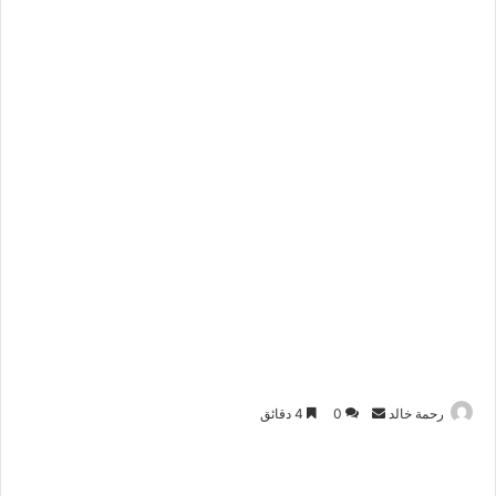
رحمة خالد
أ
0
4 دقائق
ر
س
ل