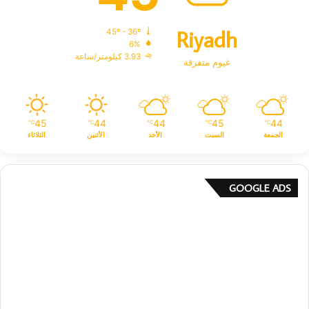
Riyadh
45º - 36º
6%
3.93 كيلومتر/ساعة
غيوم متفرقة
45
44
44
45
44
℃
℃
℃
℃
℃
الجمعة
السبت
الأحد
الأثنين
الثلاثاء
GOOGLE ADS