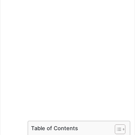
ي
د
ا
إ
ل
ك
ت
ر
و
ن
ي
ا
Table of Contents