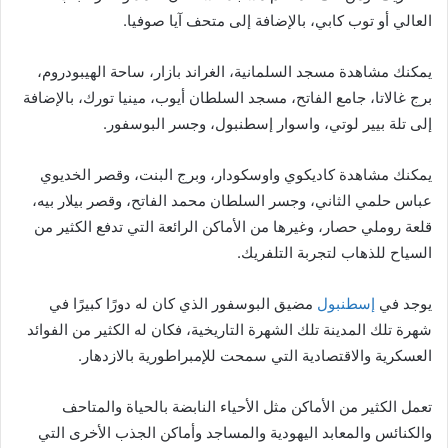
العالي أو توب كابي، بالإضافة إلى متحف آيا صوفيا.
يمكنك مشاهدة مسجد السلمانية، الغراند بازار، ساحة الهيبودروم،
برج غالاتا، جامع الفاتح، مسجد السلطان أيوب، مينيا تورك، بالإضافة
إلى تلة بيير لوتي، واسوار إسطنبول، وجسر البوسفور.
يمكنك مشاهدة كاديكوي واوسكودار، وبرج البنت، وقصر الخديوي
عباس حلمي الثاني، وجسر السلطان محمد الفاتح، وقصر بيلار بيه،
قلعة روملي حصار، وغيرها من الأماكن الرائعة التي تدفع الكثير من
السياح للذهاب لتجربة التلفريك.
يوجد في
إسطنبول
مضيق البوسفور الذي كان له دورًا كبيرًا في
شهرة تلك المدينة تلك الشهرة التاريخية، فكان له الكثير من الفوائد
العسكرية والاقتصادية التي سمحت للإمبراطورية بالازدهار.
تعمل الكثير من الأماكن مثل الأحياء النابضة بالحياة والمتاحف
والكنائس والمعابد اليهودية والمساجد وأماكن الجذب الأخرى التي