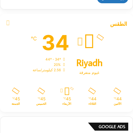
الطقس
34
℃
Riyadh
44º - 34º
20%
2.56 كيلومتر/ساعة
غيوم متفرقة
45
45
45
44
44
℃
℃
℃
℃
℃
الأثنين
الثلاثاء
الأربعاء
الخميس
الجمعة
GOOGLE ADS