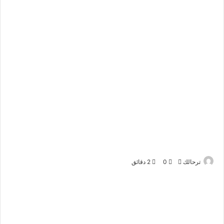
ترحالك
أ
0
2 دقائق
ر
س
ل
ب
ر