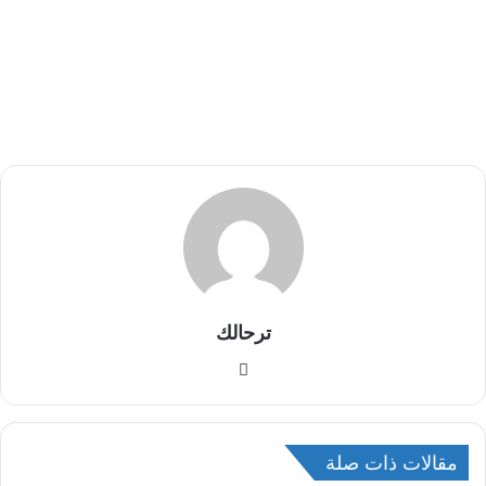
ترحالك
م
و
ق
ع
مقالات ذات صلة
ا