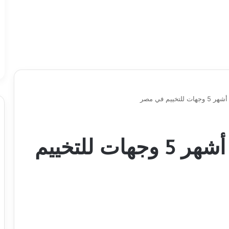
خييم في مصر
رحلات التخييم.. إليك أشهر 5 وجهات للتخييم