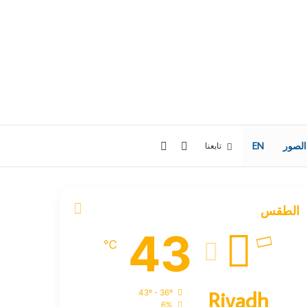
إضافة
بحث
الصور
EN
تابعنا
عمود
عن
الطقس
جانبي
43
℃
Riyadh
43º - 36º
6%