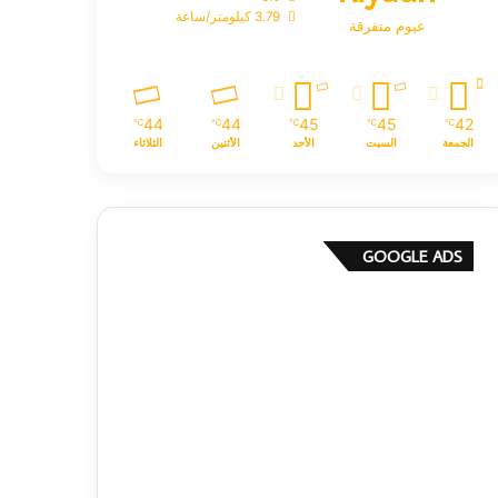
3.79 كيلومتر/ساعة
غيوم متفرقة
44
44
45
45
42
℃
℃
℃
℃
℃
الجمعة
السبت
الأحد
الأثنين
الثلاثاء
GOOGLE ADS