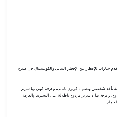
دم خيارات للإفطار بين الإفطار النباتي والكونتيننتال في صباح
كما يوجد 5 خيارات مختلفة للإقامة بالمخيم، فهناك خيمة تأخذ شخصين وتضم 2 فوتون ياباني، وغرفة كوين بها سرير
مزدوج، وغرفة ثلاثية بها سريرين واحد فردي والآخر مزدوج، وغرفة بها 2 سرير مزدوج بإطلالة على البحيرة، والغرفة
 حمام.