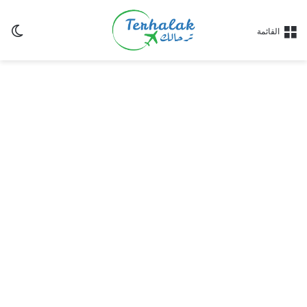
ال
القائمة
ال