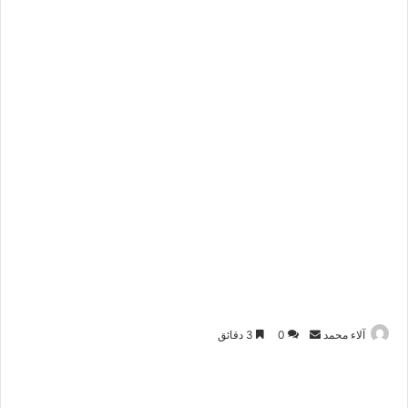
آلاء محمد
أ
0
3 دقائق
ر
س
ل