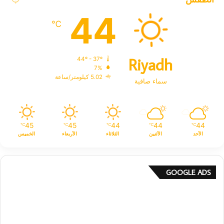
44
℃
Riyadh
44º - 37º
7%
5.02 كيلومتر/ساعة
سماء صافية
45
45
44
44
44
℃
℃
℃
℃
℃
الأحد
الأثنين
الثلاثاء
الأربعاء
الخميس
GOOGLE ADS