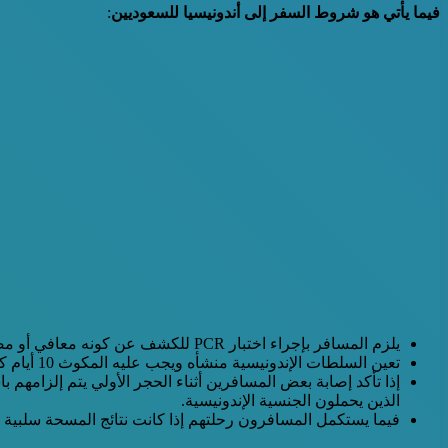
فيما يأتي هو شروط السفر إلى أندونيسيا للسعوديين
:
يلزم المسافر بإجراء اختبار PCR للكشف عن كونه معافي أو مصاب بفيروس كورونا وذلك بمجرد وصوله إلى المطار.
تعين السلطات الإندونيسية منشأه ويجب عليه المكوث 10 أيام كاملة بها كنوع من أنواع الحجر الصحي المبدئي، هذا وخلال اليوم الأول والتاسع من هذا الحجر يٌجرى اختبار PCR عليه .
إذا تأكد إصابة بعض المسافرين أثناء الحجر الأولي يتم إلزامه
الذين يحملون الجنسية الإندونيسية.
فيما يستكمل المسافرون رحلتهم إذا كانت نتائج المسحة سلبية .