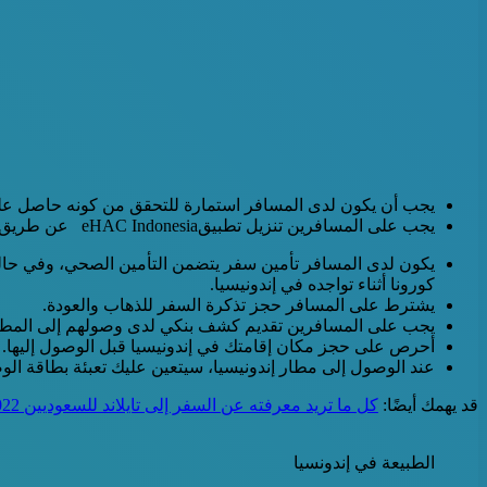
يجب أن يكون لدى المسافر استمارة للتحقق من كونه حاصل عل
يجب على المسافرين تنزيل تطبيقeHAC Indonesia عن طريق الهاتف وملئ البيانات؛ ليظهرها للمسؤولين لدى وصوله، ويمكنك تنزيل eHAC Indonesia APK لـ أجهزة أندرويد.. من هنا
يكون لدى المسافر تأمين سفر يتضمن التأمين الصحي، وفي حالة
كورونا أثناء تواجده في إندونيسيا.
يشترط على المسافر حجز تذكرة السفر للذهاب والعودة.
يجب على المسافرين تقديم كشف بنكي لدى وصولهم إلى المطار لي
أحرص على حجز مكان إقامتك في إندونيسيا قبل الوصول إليها.
عند الوصول إلى مطار إندونيسيا، سيتعين عليك تعبئة بطاقة ا
قد يهمك أيضًا:
كل ما تريد معرفته عن السفر إلى تايلاند للسعوديين 2022
الطبيعة في إندونسيا