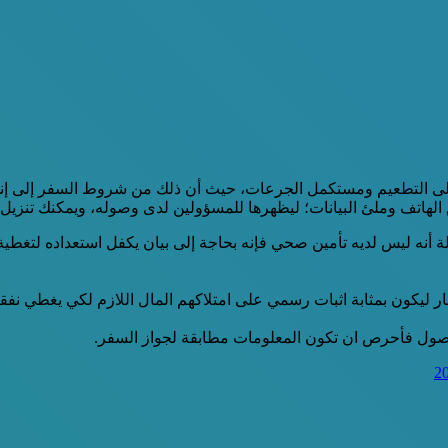
ى التطعيم ومستكمل الجرعات، حيث أن ذلك من شروط السفر إلى إندو
 أنه ليس لديه تأمين صحي فإنه بحاجة إلى بيان يكفل استعداده لتغطي
كون بمثابة اثبات رسمي على امتلاكهم المال اللازم لكي يغطي نفقاتهم
لوصول فأحرص ان تكون المعلومات مطابقة لجواز السفر.