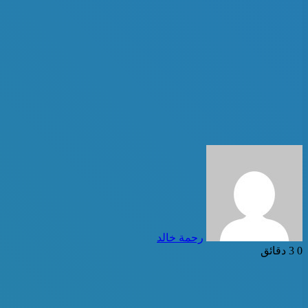
أرسل
بريدا
إلكترونيا
رحمة خالد
0
3 دقائق