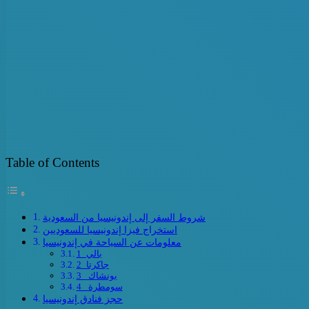
Table of Contents
شروط السفر إلى إندونيسيا من السعودية
استخراج فيزا إندونيسيا للسعوديين
معلومات عن السياحة في إندونيسيا
1_بالي
2_جاكرتا
3_ بونشاك
4_ سومطرة
حجز فنادق إندونيسيا