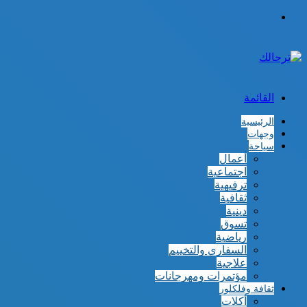
الوضع
المظلم
القائمة
الرئيسية
وجهات
سياحة
أعمال
اجتماعية
ترفيهية
ثقافية
دينية
تسوق
رياضية
السفاري والتخييم
علاجية
مؤتمرات ومهرجانات
ثقافة وفلكلور
أكلات