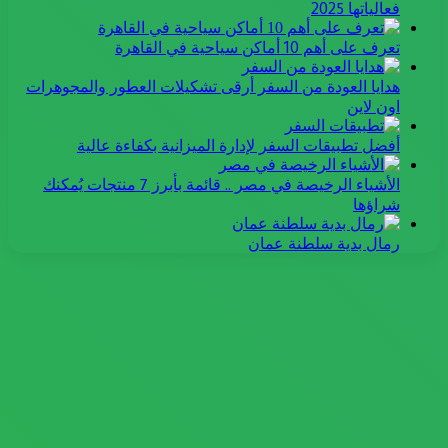
فعالياتها 2025
تعرف على أهم 10 أماكن سياحية في القاهرة
هدايا العودة من السفر أرقى تشكيلات العطور والمجوهرات
اون لاين
أفضل تطبيقات السفر لإدارة الميزانية بكفاءة عالية
الأشياء الرخيصة في مصر .. قائمة بأبرز 7 منتجات يُمكنك
شراؤها
رمال بدية سلطنة عمان