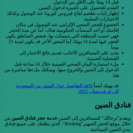
قبل 14 يومًا على الأقل من الدخول.
التقدم للحصول على تأشيرة لدخول الصين.
إظهار إثبات تطعيم لقاح فيروس كورونا عند الوصول وكذلك
الاختبارات السلبية.
الخضوع للحجر الصحي الإلزامي عند الوصول في مكان
إقامتك أو أحد المنشآت الحكومية هناك، أما عن مدة الحجر
فهي حسب المنطقة التي سيمكث بها، فبعض المناطق يكون
الحجر فيها لمدة 14 يومًا، أما البعض الآخر قد يكون لمدة 21
يوماً.
يجب على المسافرين الأجانب تقديم نتائج الاختبار إلى
القنصلية الصينية.
ملء استمارة البيان الصحي الصينية خلال 24 ساعة قبل
الدخول إلى الصين والخروج منها، ويمكنك ملءها مباشرة من
هنا.
قد يهمك أيضاً:
كافة التفاصيل حول السفر من السعودية
إلى قرغيزستان 2022
فنادق الصين
ويقدم”ترحالك” للمسافرين إلى الصين
خدمة حجز فنادق الصين
من
خلال موقع الحجز الشهير”Booking”، الذي يطلعك على جميع فنادق
مدن الصين السياحية.