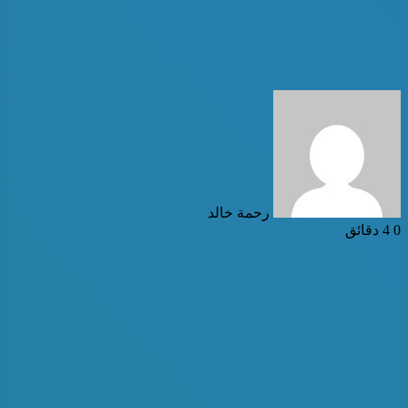
أرسل
بريدا
إلكترونيا
رحمة خالد
0
4 دقائق