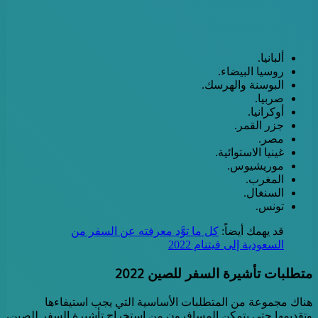
ألبانيا.
روسيا البيضاء.
البوسنة والهرسك.
صربيا.
أوكرانيا.
جزر القمر.
مصر.
غينيا الاستوائية.
موريشيوس.
المغرب.
السنغال.
تونس.
قد يهمك أيضاً:
كل ما توَّد معرفته عن السفر من
السعودية إلى فيتنام 2022
متطلبات تأشيرة السفر للصين 2022
هناك مجموعة من المتطلبات الأساسية التي يجب استيفاءها
وتقديمها حتى يتمكن المسافرون من استخراج تأشيرة السفر للصين،