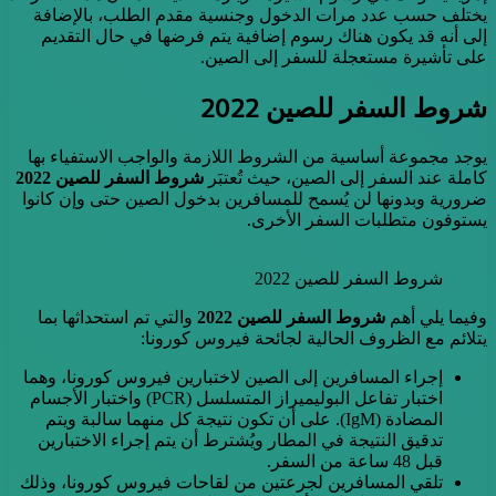
يختلف حسب عدد مرات الدخول وجنسية مقدم الطلب، بالإضافة
إلى أنه قد يكون هناك رسوم إضافية يتم فرضها في حال التقديم
على تأشيرة مستعجلة للسفر إلى الصين.
شروط السفر للصين 2022
يوجد مجموعة أساسية من الشروط اللازمة والواجب الاستفياء بها
كاملة عند السفر إلى الصين، حيث تُعتبَر
شروط السفر للصين 2022
ضرورية وبدونها لن يُسمح للمسافرين بدخول الصين حتى وإن كانوا
يستوفون متطلبات السفر الأخرى.
شروط السفر للصين 2022
وفيما يلي أهم
شروط السفر للصين 2022
والتي تم استحداثها بما
يتلائم مع الظروف الحالية لجائحة فيروس كورونا:
إجراء المسافرين إلى الصين لاختبارين فيروس كورونا، وهما
اختبار تفاعل البوليميراز المتسلسل (PCR) واختبار الأجسام
المضادة (IgM). على أن تكون نتيجة كل منهما سالبة ويتم
تدقيق النتيجة في المطار ويُشترط أن يتم إجراء الاختبارين
قبل 48 ساعة من السفر.
تلقي المسافرين لجرعتين من لقاحات فيروس كورونا، وذلك