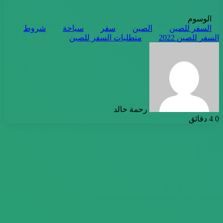
الوسوم
السفر للصين
الصين
سفر
سياحة
شروط
السفر للصين 2022
متطلبات السفر للصين
أرسل
بريدا
إلكترونيا
رحمة خالد
0
4 دقائق