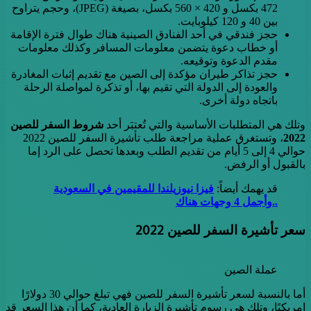
472 بكسل و 420 × 560 بكسل، بصيغة (JPEG)، وحجم يتراوح
بين 40 و 120 كيلوبايت.
حجز فندقي في أحد الفنادق الصينية هناك طوال فترة الإقامة
أو خطاب دعوة يتضمن معلومات المسافر وكذلك معلومات
مقدم الدعوة وتوقيعه.
حجز تذاكر طيران مؤكدة إلى الصين مع تقديم إثبات المغادرة
والعودة إلى الدولة التي تقيم بها، أو تذكرة لمواصلة الرحلة
باتجاه دولة أخرى.
وتلك هي المتطلبات الأساسية والتي تُعتبَر أحد
شروط السفر للصين
2022
، وتستغرق عملية مراجعة طلب تأشيرة السفر للصين 2022
حوالي 4 إلى 5 أيام من تقديم الطلب وبعدها تحصل على الرد إما
بالقبول أو الرفض.
قد يهمك أيضاً:
فيزا نيوزيلندا للمقيمين في السعودية
..وأجمل 4 وجهات هناك
سعر تأشيرة السفر للصين 2022
عملة الصين
أما بالنسبة لسعر تأشيرة السفر للصين فهي تبلغ حوالي 30 دولارًا
إمريكيًا، وتلك هي رسوم تأشيرة الزيارة العادية، كما أن هذا السعر قد