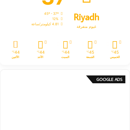
Riyadh
45º - 37º
12%
4.81 كيلومتر/ساعة
غيوم متفرقة
44
44
44
45
45
℃
℃
℃
℃
℃
الخميس
الجمعة
السبت
الأحد
الأثنين
GOOGLE ADS