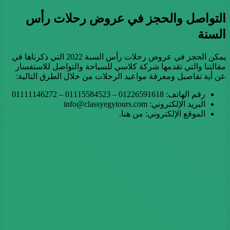
التواصل والحجز في عروض رحلات رأس
السنة
يمكن الحجز في عروض رحلات رأس السنة 2022 التي ذكرناها في
مقالتنا والتي تقدمها شركة كلاسي للسياحة والتواصل للاستفسار
عن أية تفاصيل ومعرفة مواعيد الرحلات من خلال الطرق التالية:
رقم الهاتف: 01226591618 – 01115584523 – 01111146272
البريد الإلكتروني: info@classyegytours.com
الموقع الإلكتروني: من هنا.