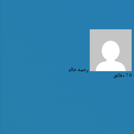
أرسل
بريدا
إلكترونيا
رحمة خالد
0
7 دقائق