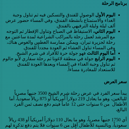
برنامج الرحلة
اليوم الأول
الوصول للفندق والتسكين فيه ثم تناول وجبة
الغداء والاستمتاع بأنشطة الفندق، وفي المساء حضور عرض
ألف ليلة وليلة الترفيهي بالفندق.
اليوم الثاني،
الاستيقاظ في الصباح وتناول الإفطار ثم التوجه
مع المرشد لعمل رحلة بالمراكب الشراعية لمدة ساعتين مع
رحلة لجزيرة تيران، ويمكن ممارسة الغطس والغوص هناك،
وفي المساء تناول العشاء ثم العودة مجدداً للفندق.
أما اليوم الثالث
فهو جولة حرة للأفراد في شرم الشيخ.
اليوم الرابع
جولة في منطقة لاغونا ثم رحلة سفاري لأبو جالوم
ثم تناول وجبة الغداء في المساء وبعدها العودة للفندق
للاستعداد للمغادرة مساءاً.
سعر العرض
يبدأ سعر الفرد في عرض رحلة شرم الشيخ 3500 جنيهاً مصرياً
للبالغين، وهو ما يعادل 219 دولاراً أمريكياً أو 875 ريالاً سعودياً، أما
الأطفال من 6 سنوات حتى 12 عاماً فيتم دفع نصف ثمن الفرد
البالغ،
أي 1750 جنيهاً مصرياً، وهو ما يعال 110 دولاراً أمريكياً أو 438 ريالاً
سعودياً، وبالنسبة للأطفال أقل من 6 سنوات فلا يتم دفع تذكرة لهم