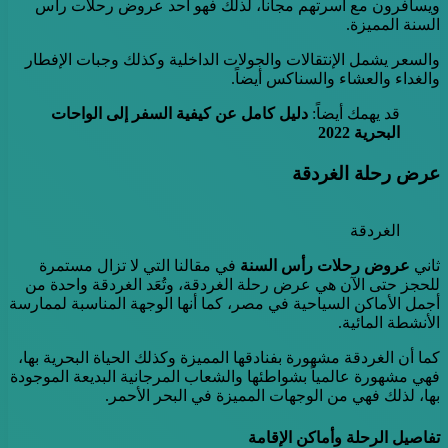
ويسافرون مع أسرتهم مجاناً، لذلك فهو أحد عروض رحلات رأس
السنة المميزة.
والسعر يشمل الإنتقالات والجولات الداخلية وكذلك وجبات الإفطار
والغداء والعشاء والسناكس أيضاً.
قد يهمك أيضاً:
دليل كامل عن كيفية السفر إلى الواحات
البحرية 2022
عرض رحلة الغردقة
الغردقة
ثاني
عروض رحلات رأس السنة
في مقالنا التي لا تزال مستمرة
للحجز حتى الآن هي عرض رحلة الغردقة، وتُعَد الغردقة واحدة من
أجمل الأماكن السياحية في مصر، كما أنها الوجهة المناسبة لممارسة
الأنشطة المائية.
كما أن الغردقة مشهورة بفنادقها المميزة وكذلك الحياة البحرية بها،
فهي مشهورة عالمياً بشواطئها والشعاب المرجانية البديعة الموجودة
بها، لذلك فهي من الوجهات المميزة في البحر الأحمر.
تفاصيل الرحلة وأماكن الإقامة