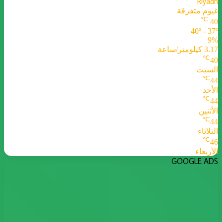
Riyadh
غيوم متفرقة
℃
40
40º - 37º
9%
3.17 كيلومتر/ساعة
℃
40
السبت
℃
44
الأحد
℃
44
الأثنين
℃
44
الثلاثاء
℃
46
الأربعاء
GOOGLE ADS