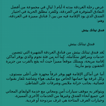
عرض رحلة الغردقة مدته 4 أيام 3 ليالٍ في مجموعة من أفضل
النفادق المتوفرة في الغردقة، وللفرد مطلق الحرية في اختيار
الفندق الذي يود الإقامة فيه من بين 3 فنادق مميزة في الغردقة،
وهم:
فندق تيتانك بيتش
فندق تيتانك بيتش
يُعَد فندق تيتانك بيتش من فنادق الغردقة الشهيرة التي تتضمن
خدمات ومرافق متكاملة، كما أنه من فئة نجوم والذي يوفر أماكن
إقامة مريحة، ويمتلك موقعاً مميزاً حيث أنه يقع بالقرب من جزيرة
الجفتون ونيو مارينا.
أما عن أماكن الإقامة فهو يوفر غرفاً مجهزة على أعلى مستوى،
وكل غرفة بها حمامها الخاص مع مكيف هواء وشاشة تلفاز بقنوات
فضائية، بجانب خزانة ملابس وشرفات على الشاطئ.
ويتوافر به موقف سيارات آمن ومجاني مع خدمة الوايفاي المجاني
في جميع أنحاء الفندق وغيرها من الخدمات الأخرى المميزة،
وخيارات الغرف المتاحة هي غرف مزدوجة أو فردية.