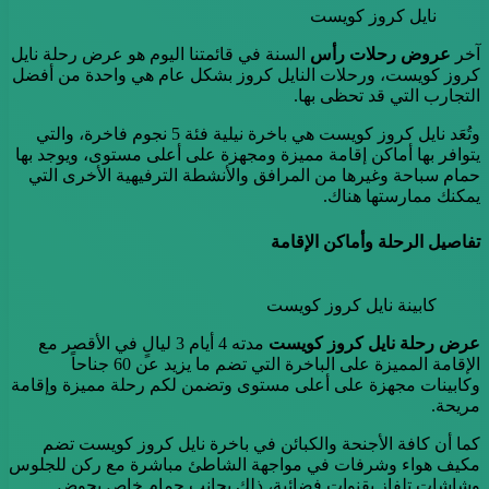
نايل كروز كويست
آخر
عروض رحلات رأس
السنة في قائمتنا اليوم هو عرض رحلة نايل
كروز كويست، ورحلات النايل كروز بشكل عام هي واحدة من أفضل
التجارب التي قد تحظى بها.
وتُعَد نايل كروز كويست هي باخرة نيلية فئة 5 نجوم فاخرة، والتي
يتوافر بها أماكن إقامة مميزة ومجهزة على أعلى مستوى، ويوجد بها
حمام سباحة وغيرها من المرافق والأنشطة الترفيهية الأخرى التي
يمكنك ممارستها هناك.
تفاصيل الرحلة وأماكن الإقامة
كابينة نايل كروز كويست
عرض رحلة نايل كروز
كويست
مدته 4 أيام 3 ليالٍ في الأقصر مع
الإقامة المميزة على الباخرة التي تضم ما يزيد عن 60 جناحاً
وكابينات مجهزة على أعلى مستوى وتضمن لكم رحلة مميزة وإقامة
مريحة.
كما أن كافة الأجنحة والكبائن في باخرة نايل كروز كويست تضم
مكيف هواء وشرفات في مواجهة الشاطئ مباشرة مع ركن للجلوس
وشاشات تلفاز بقنوات فضائية، ذلك بجانب حمام خاص بحوض