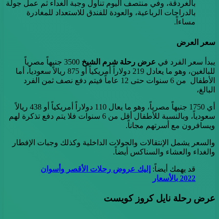
بالغردقة، وفي منتصف اليوم تناول وجبة الغداء ثم عمل جولة
بالدراجات الرباعية، والعودة للفندق للاستعداد للمغادرة
مساءاً.
سعر العرض
يبدأ سعر الفرد في
عرض رحلة شرم الشيخ
3500 جنيهاً مصرياً
للبالغين، وهو ما يعادل 219 دولاراً أمريكياً أو 875 ريالاً سعودياً، أما
الأطفال من 6 سنوات حتى 12 عاماً فيتم دفع نصف ثمن الفرد
البالغ،
أي 1750 جنيهاً مصرياً، وهو ما يعال 110 دولاراً أمريكياً أو 438 ريالاً
سعودياً، وبالنسبة للأطفال أقل من 6 سنوات فلا يتم دفع تذكرة لهم
ويسافرون مع أسرتهم مجاناً.
والسعر يشمل الإنتقالات والجولات الداخلية وكذلك وجبات الإفطار
والغداء والعشاء والسناكس أيضاً.
قد يهمك أيضاً:
إليك عروض رحلات الأقصر وأسوان
2022 بالأسعار
عرض رحلة نايل كروز كويست