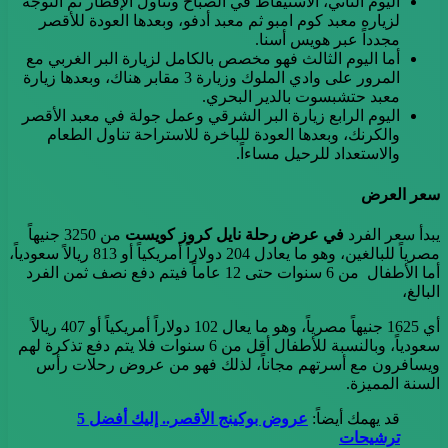
اليوم الثاني، الاستيقاظ في الصباح وتناول الإفطار ثم التوجه
لزياره معبد كوم امبو ثم معبد أدفو، وبعدها العودة للأقصر
مجدداً عبر هويس أسنا.
أما اليوم الثالث فهو مخصص بالكامل لزيارة البر الغربي مع
المرور على وادي الملوك وزيارة 3 مقابر هناك، وبعدها زيارة
معبد حتشبسوت بالدير البحري.
اليوم الرابع زيارة البر الشرقي وعمل جولة في معبد الأقصر
والكرنك، وبعدها العودة للباخرة للاستراحة تناول الطعام
والاستعداد للرحيل مساءاً.
سعر العرض
يبدأ سعر الفرد
في عرض رحلة نايل كروز كويست
من 3250 جنيهاً
مصرياً للبالغين، وهو ما يعادل 204 دولاراً أمريكياً أو 813 ريالاً سعودياً،
أما الأطفال من 6 سنوات حتى 12 عاماً فيتم دفع نصف ثمن الفرد
البالغ،
أي 1625 جنيهاً مصرياً، وهو ما يعال 102 دولاراً أمريكياً أو 407 ريالاً
سعودياً، وبالنسبة للأطفال أقل من 6 سنوات فلا يتم دفع تذكرة لهم
ويسافرون مع أسرتهم مجاناً، لذلك فهو من عروض رحلات رأس
السنة المميزة.
قد يهمك أيضاً:
عروض بوكينج الأقصر.. إليك أفضل 5
ترشيحات