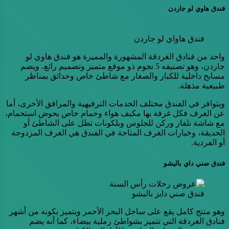
فندق هاوي لو جاردن
فندق هاواي لو جاردن
واحد من فنادق الغردقة المشهورة والمميزة هو فندق هاوي لو
جاردن، وهو تصنيفه 5 نجوم ذو موقع متميز وتصميم رائع، ويضم
مسابح داخلية للكبار والصغار مع شاطئ خاص وحدائق بمناظر
طبيعية مذهلة.
ويتوافر في الفندق مختلف الخدمات الترفيهية والمرافق الأخرى، أما
عن الغرف فكل غرفة بها مكيف هواء وحمام خاص بحوض استحمام،
مع شاشة تلفاز وركن للجلوس وبلكونات تطل على الشاطئ أو
الحديقة، وخيارات الغرف المتاحة في الفندق هي الغرف المزدوجة
أو الفردية.
فندق صني داي باليشو
فندق صني دايز باليشو
وهو منتج كامل يقع على ساحل البحر الأحمر ويتميز بكونه من أشهر
فنادق الغردقة التي تتميز بشواطئ رملية بيضاء، كما أنه يضم