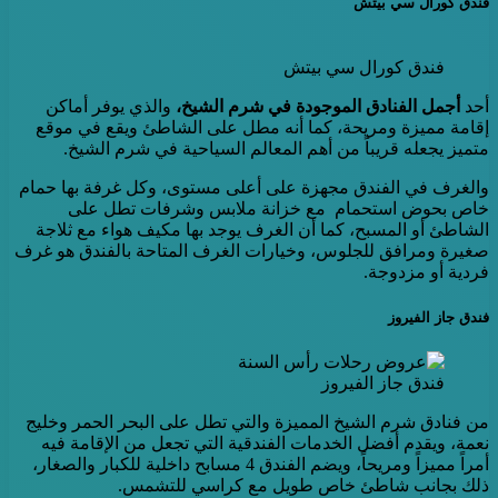
فندق كورال سي بيتش
فندق كورال سي بيتش
أحد
أجمل الفنادق الموجودة في شرم الشيخ،
والذي يوفر أماكن
إقامة مميزة ومريحة، كما أنه مطل على الشاطئ ويقع في موقع
متميز يجعله قريباً من أهم المعالم السياحية في شرم الشيخ.
والغرف في الفندق مجهزة على أعلى مستوى، وكل غرفة بها حمام
خاص بحوض استحمام مع خزانة ملابس وشرفات تطل على
الشاطئ أو المسبح، كما أن الغرف يوجد بها مكيف هواء مع ثلاجة
صغيرة ومرافق للجلوس، وخيارات الغرف المتاحة بالفندق هو غرف
فردية أو مزدوجة.
فندق جاز الفيروز
فندق جاز الفيروز
من فنادق شرم الشيخ المميزة والتي تطل على البحر الحمر وخليج
نعمة، ويقدم أفضل الخدمات الفندقية التي تجعل من الإقامة فيه
أمراً مميزاً ومريحاً، ويضم الفندق 4 مسابح داخلية للكبار والصغار،
ذلك بجانب شاطئ خاص طويل مع كراسي للتشمس.