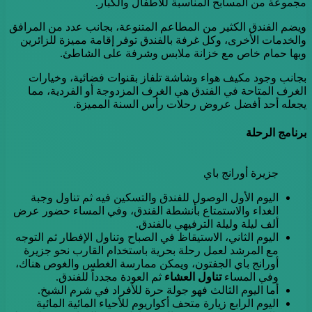
مجموعة من المسابح المناسبة للأطفال والكبار.
ويضم الفندق الكثير من المطاعم المتنوعة، بجانب عدد من المرافق
والخدمات الأخرى، وكل غرفة بالفندق توفر إقامة مميزة للزائرين
وبها حمام خاص مع خزانة ملابس وشرفة على الشاطئ.
بجانب وجود مكيف هواء وشاشة تلفاز بقنوات فضائية، وخيارات
الغرف المتاحة في الفندق هي الغرف المزدوجة أو الفردية، مما
يجعله أحد أفضل عروض رحلات رأس السنة المميزة.
برنامج الرحلة
جزيرة أورانج باي
اليوم الأول الوصول للفندق والتسكين فيه ثم تناول وجبة
الغداء والاستمتاع بأنشطة الفندق، وفي المساء حضور عرض
ألف ليلة وليلة الترفيهي بالفندق.
اليوم الثاني، الاستيقاظ في الصباح وتناول الإفطار ثم التوجه
مع المرشد لعمل رحلة بحرية باستخدام القارب نحو جزيرة
أورانج باي الجفتون، ويمكن ممارسة الغطس والغوص هناك،
وفي المساء
تناول العشاء
ثم العودة مجدداً للفندق.
أما اليوم الثالث فهو جولة حرة للأفراد في شرم الشيخ.
اليوم الرابع زيارة متحف أكواريوم للأحياء المائية المائية