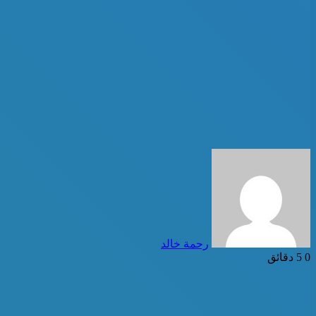
أرسل
بريدا
إلكترونيا
رحمة خالد
0
5 دقائق