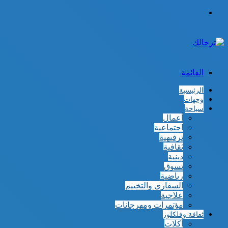
الوضع
المظلم
القائمة
الرئيسية
وجهات
سياحة
أعمال
اجتماعية
ترفيهية
ثقافية
دينية
تسوق
رياضية
السفاري والتخييم
علاجية
مؤتمرات ومهرجانات
ثقافة وفلكلور
أكلات