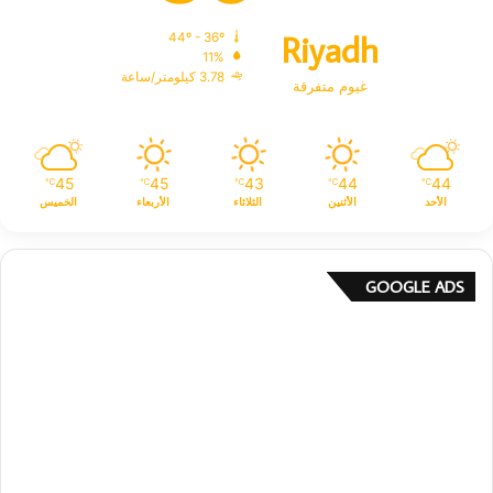
Riyadh
44º - 36º
11%
3.78 كيلومتر/ساعة
غيوم متفرقة
45
45
43
44
44
℃
℃
℃
℃
℃
الأحد
الأثنين
الثلاثاء
الأربعاء
الخميس
GOOGLE ADS