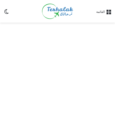
ال
القائمة
الم