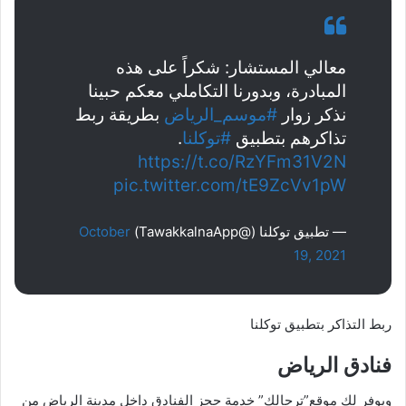
معالي المستشار: شكراً على هذه
المبادرة، وبدورنا التكاملي معكم حبينا
نذكر زوار
#موسم_الرياض
بطريقة ربط
تذاكرهم بتطبيق
#توكلنا
.
https://t.co/RzYFm31V2N
pic.twitter.com/tE9ZcVv1pW
— تطبيق توكلنا (@TawakkalnaApp)
October
19, 2021
ربط التذاكر بتطبيق توكلنا
فنادق الرياض
ويوفر لك موقع”ترحالك” خدمة حجز الفنادق داخل مدينة الرياض من