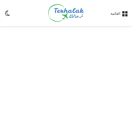
ال
القائمة
الم