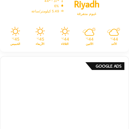
Riyadh
44º - 37º
6%
5.49 كيلومتر/ساعة
غيوم متفرقة
45
45
44
44
44
℃
℃
℃
℃
℃
الأحد
الأثنين
الثلاثاء
الأربعاء
الخميس
GOOGLE ADS