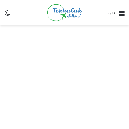
ال
القائمة
الم