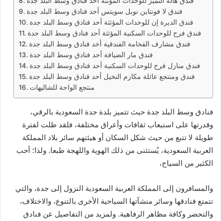
فندق هالة التميز للوحدات المؤثثة أحد فنادق وسط البلد جدة
فندق لا فونتاين نوبل سويتس أحد فنادق وسط البلد جدة
فندق الديرة إن للوحدات المؤثثة أحد فنادق وسط البلد جدة
فندق فرح للوحدات السكنية المؤثثة أحد فنادق وسط البلد جدة
فندق مشارف الفخامة الفندقية أخد فنادق وسط البلد جدة
فندق مار الضيافة أحد فنادق وسط البلد جدة
فندق منازل فرح للوحدات السكنية أحد فنادق وسط البلد جدة
فندق ومنتجع عائلة مكارم النخيل أحد فنادق وسط البلد جدة
منتجع الواحة للشاليهات
فنادق وسط البلد جدة حيث تتميز بلدة جدة السعودية بالرقي،
وقدرتها على استيعاب ثقافات وأعراق مختلفة، فلقد ظلت لفترة
طويلة لا تتبع من حيث شكل السكان أو هيئتهم سائر بلاد المملكة
العربية السعودية، يُستثنى من ذلك الهوية واللهجة طبعا. ولذا؛ أحب
الكثير من السياح،
والمسافرون إلى المملكة العربية السعودية النزول إلى جدة، والتي
تتمتع فنادقها وسائر منشآتها السياحية الأخرى بالتنوع، والاختلاف،
والتحضر وكافة مظاهر الرفاهية. ولمزيد من التفاصيل عن فنادق