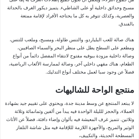
مسبح وحدائق داخلية أو على الشاطيء. يتميز ديكور الغرف بالحداثة
والعصرية، وكذلك تتوفر به كل ما يحتاجه الأفراد لإقامة ممتعة
بالفندق.
هناك صالة للعب البلياردو، والتنس طاولة، ومسبح، وملعب للتنس،
ومطعم على السطح يطل على منظر البحر والسماء الصافيين،
وصالة داخلية مزودة ببوفيه مفتوح لانتقاء المفضل دائماً من أنواع
الطعام، هناك مقهي داخلي آخر، وصالة لممارسة الألعاب الرياضية،
فضلاً عن وجود سبا لعمل مختلف أنواع التدليك.
منتجع الواحة للشاليهات
لا يبتعد المنتجع عن وسط مدينة جدة، ويحتوي على تقييم جيد بشهادة
العملاء، والحجز للليلة الواحدة فيه يبدأ من ألفين وثمانمائة وثلاثة
وثلاثين. تتميز غرف المعيشة فيه بألوان وإضاء دافئة، فضلاً عن الأثاث
الوثير والمريح، والأجهزة اللازمة لللإقامة فيه مثل شاشة التلفاز
المسطحة الحديثة، والتكييف،