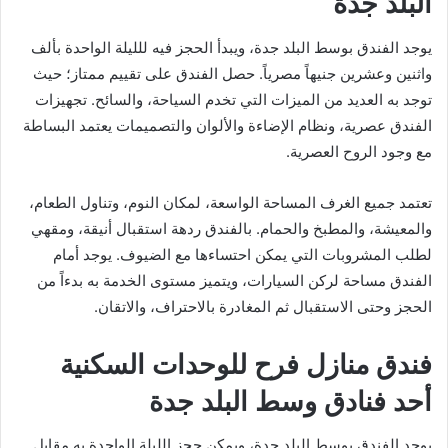
البلد جدة
يوجد الفندق بوسط البلد جدة، ويبدأ الحجز فيه للليلة الواحدة بألف
واثنين وعشرين جنيهاً مصرياً. حصل الفندق على تقييم ممتاز؛ حيث
توجد به العديد من الميزات التي تخدم السياحة، والسائح. تجهيزات
الفندق عصرية، ونظام الإضاءة والألوان والتصميمات يعتمد البساطة
مع وجود الروح العصرية.
تعتمد جميع الغرف المساحة الواسعة، لمكان النوم، وتناول الطعام،
والمعيشة، والمطبخ والحمام. بالفندق ردهة استقبال أنيقة، ومقهي
لطلب المشروبات التي يمكن احتساءها مع الضيوف. يوجد أمام
الفندق مساحة لركن السيارات، ويتميز مستوى الخدمة به بدءاً من
الحجز وحتى الاستقبال ثم المغادرة بالاحتراف، والاتقان.
فندق منازل فرح للوحدات السكنية
أحد فنادق وسط البلد جدة
يوجد الفندق بوسط البلد جدة، ويمكن حجز الليلة الواحدة به مقابل