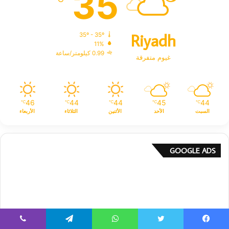
35
Riyadh
35º - 35º
11%
0.99 كيلومتر/ساعة
غيوم متفرقة
46
44
44
45
44
℃
℃
℃
℃
℃
السبت
الأحد
الأثنين
الثلاثاء
الأربعاء
GOOGLE ADS
يسبوك
تويتر
واتساب
تيلقرام
ڤايبر