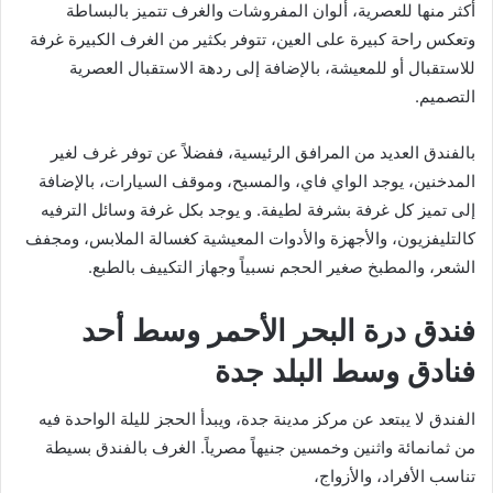
أكثر منها للعصرية، ألوان المفروشات والغرف تتميز بالبساطة
وتعكس راحة كبيرة على العين، تتوفر بكثير من الغرف الكبيرة غرفة
للاستقبال أو للمعيشة، بالإضافة إلى ردهة الاستقبال العصرية
التصميم.
بالفندق العديد من المرافق الرئيسية، ففضلاً عن توفر غرف لغير
المدخنين، يوجد الواي فاي، والمسبح، وموقف السيارات، بالإضافة
إلى تميز كل غرفة بشرفة لطيفة. و يوجد بكل غرفة وسائل الترفيه
كالتليفزيون، والأجهزة والأدوات المعيشية كغسالة الملابس، ومجفف
الشعر، والمطبخ صغير الحجم نسبياً وجهاز التكييف بالطبع.
فندق درة البحر الأحمر وسط أحد
فنادق وسط البلد جدة
الفندق لا يبتعد عن مركز مدينة جدة، ويبدأ الحجز لليلة الواحدة فيه
من ثمانمائة واثنين وخمسين جنيهاً مصرياً. الغرف بالفندق بسيطة
تناسب الأفراد، والأزواج،