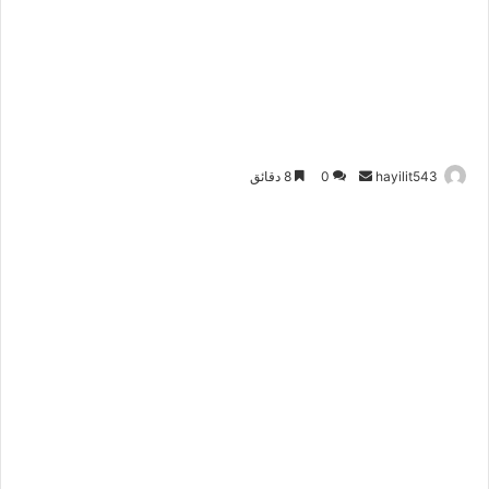
أرسل
hayilit543
0
8 دقائق
بريدا
إلكترونيا