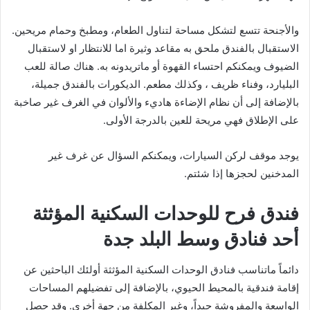
والأجنحة تتسع لتشكل مساحة لتناول الطعام، ومطبخ وحمام مريحين.
الاستقبال بالفندق ملحق به مقاعد وثيرة اما للانتظار او لاستقبال
الضيوف ويمكنكم احتساء القهوة أو ماتريدونه به. هناك صالة للعب
البليارد، وفناء ظريف ، وكذلك مطعم. الديكورات بالفندق جميلة،
بالإضافة إلى أن نظام الإضاءة هاديء والألوان في الغرف غير صاخبة
على الإطلاق فهي مريحة للعين بالدرجة الأولى.
يوجد موقف لركن السيارات، ويمكنكم السؤال عن غرف غير
المدخنين لحجزها إذا شئتم.
فندق فرح للوحدات السكنية المؤثثة
أحد فنادق وسط البلد جدة
دائماً ماتناسب فنادق الوحدات السكنية المؤثثة أولئك الباحثين عن
إقامة فندقية بالمحيط الحيوي، بالإضافة إلى تفضيلهم المساحات
الواسعة والمفروشة جيداً، وغير المكلفة من جهة أخرى. وقد حصل