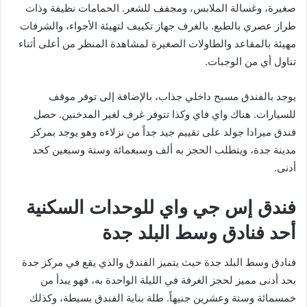
صغيرة، وغسالة الملابس، ومجفف للشعر. الحمامات نظيفة وذات
طراز عصري بالطبع. بالغرف جهاز تكييف لتهيئة الأجواء، والشرفات
مهيئة بالمقاعد والطاولات الصغيرة لمشاهدة المنظر من أعلى أثناء
تناول أي من الوجبات.
يوجد بالفندق مسبح داخلي جذاب، بالإضافة إلى توفر موقف
للسيارات. هناك واي فاي وكذا تتوفر غرف لغير المدخنين. حصل
فندق ميرادا جولد على تقييم جيد جداً من نزلاءه وهو يوجد بمركز
مدينة جدة، ويتطلب الحجز به ألف وسبعمائة وستة وسبعين كحد
أدنى.
فندق إس جي واي للوحدات السكنية
أحد فنادق وسط البلد جدة
فنادق وسط البلد جدة حيث يتميز الفندق والذي يقع في مركز جدة
بحد أدنى مميز لحجز الغرفة في الليلة الواحدة به، فهو يبدأ من
خمسمائة وستة وعشرين جنيهاً. طلة بناية الفندق بسيطة، وكذلك