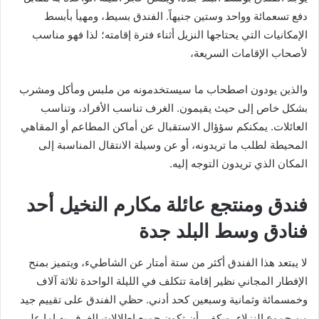
دفع تسعمائة وواحد وستين جنيهاً. الفندق بسيط، ومهيأ بأبسط
الإمكانيات التي يحتاجها النزيل أثناء فترة إقامته؛ لذا فهو مناسب
لأصحاب الإقامات السريعة،
والذين يودون اصطحاب ما سيستخدمونه من ملبس ومأكل ومشرب
بشكل خاص إلى حيث يقيمون. الغرف تناسب الأفراد، وتناسب
العائلات. يمكنكم سؤؤال الاستقبال عن أماكن المطاعم أو المقاهي
المحيطة لطلب ما تريدونه، أو عن وسيلة الانتقال المناسبة إلى
المكان الذي تريدون التوجه إليه.
فندق ومنتجع عائلة مكارم النخيل أحد
فنادق وسط البلد جدة
لا يبتعد هذا الفندق أكثر من ستة أمتار عن الشاطيء، ويتميز بمنح
الإفطار المجاني نظير إقامة تتكلف في الليلة الواحدة ثلاثة آلاف
وخمسمائة وثمانية وسبعين كحد أدني. حظي الفندق على تقييم جيد
من جموع النزلاء، ويكفي أن تكون جميع إطلالات الغرف به إما على