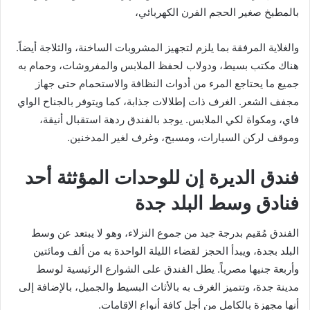
بالمطبخ صغير الحجم الفرن الكهربائي،
والغلاية المرفقة بما يلزم لتجهيز المشروبات الساخنة، والثلاجة أيضاً.
هناك مكتب بسيط، ودولاب لحفظ الملابس والمفروشات، وحمام به
جميع ما يحتاجع المرء من أدوات النظافة والاستحمام حتى جهاز
مجفف الشعر. الغرف ذات إطلالات جذابة، كما ويتوفر بالجناح الواي
فاي، ومكواة لكي الملابس. يوجد بالفندق ردهة استقبال أنيقة،
وموقف لركن السيارات، ومسبح، وغرف لغير المدخنين.
فندق الديرة إن للوحدات المؤثثة أحد
فنادق وسط البلد جدة
الفندق مُقيم بدرجة جيد من جموع النزلاء، وهو لا يبتعد عن وسط
البلد بجدة، ويبدأ الحجز لقضاء الليلة الواحدة به من ألف ومائتين
وأربعة جنيها مصرياً. يطل الفندق على الشوارع الرئيسية لوسط
مدينة جدة، وتتميز الغرف به بالأثاث البسيط والجميل، بالإضافة إلى
أنها مجهزة بالكامل من أجل كافة أنواع الإقامات.