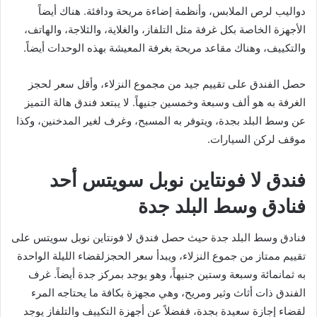
دواليب لرص الملابس، وأنظمة إضاءة مريحة ودافئة. هناك أيضاً
الأجهزة الخاصة بكل غرفة مثل التلفاز، والغلاية، والثلاجة، والهاتف،
والتكييف، وهناك مقاعد مريحة بغرفة المعيشة بهذه الوحدات أيضاً.
حصل الفندق على تقييم جيد من مجموع النزلاء، وأقل سعر لحجز
الغرفة به هو ألف وسبعة وخمسين جنيهاً. لا يبتعد فندق هالة التميز
عن وسط البلد بجدة، ويتوفر به المسبح، وغرف لغير المدخنين، وكذا
موقف لركن السيارات.
فندق لا فونتاين نوبل سويتس أحد
فنادق وسط البلد جدة
فنادق وسط البلد جدة حيث حصل فندق لا فونتاين نوبل سويتس على
تقييم ممتاز من جموع النزلاء، ويبدأ سعر الحجزلقضاء الليلة الواحدة
به ثمانمائة وسبعة وستين جنيهاً، وهو يوجد بمركز جدة أيضاً. غرف
الفندق ذات أثاث وثير ومريح، وهي مجهزة بكافة ما يحتاجه المرء
لقضاء إجازة سعيدة بجدة، ففضلاً عن أجهزة التكييف والتلفاز يوجد