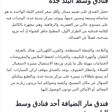
فنادق وسط البلد جدة
حصل الفندق على تقييم ممتاز، وأقل سعر لحجز الليلة الواحدة به هو
ثمانمائة وسبعة وستين جنيهاً، ويوجد بمركز مدينة جدة. الوحدات فيه
على مستوى عالي من العصرية، والرفاهية. وهي مجهزة بالكامل
لإقامة فندقية من الطراز الأول، المطبخ جاهز للشواء إذ أنه مزود
بمدخنة، فضلاً عن الغسالة،
والثلاجة، والشعلة المسطحة، والفرن الكهربائي، هناك بالغرفة
التلفاز، وأجهزة التكييف، والخزانات لحفظ الملابس والمفروشات.
الحمامات مهيئة بكل ما يلزم، وردهة الاستقبال مميزة لاستقبال
العملاء، وانتظار الضيوف. يوجد بالفندق موقف لركن السيارات، كما
أنه يتمتع بإطلالات مميزة على مركز مدينة جدة، وبالطبع يمكنكم
السؤال عن مكان المسبح، وكيفية وصولكم لما تريدون زيارته من
المعالم، أو الأماكن التي تودون الوصول إليها.
فندق مار الضيافة أحد فنادق وسط