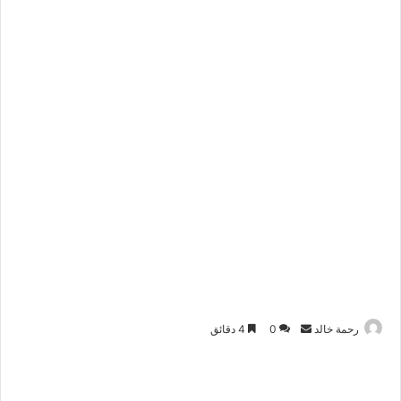
أرسل
رحمة خالد
0
4 دقائق
بريدا
إلكترونيا