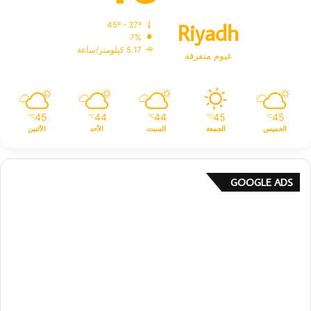
Riyadh
45º - 37º
7%
5.17 كيلومتر/ساعة
غيوم متفرقة
45
44
44
45
45
℃
℃
℃
℃
℃
الخميس
الجمعة
السبت
الأحد
الأثنين
GOOGLE ADS