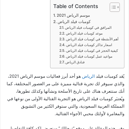
Table of Contents
موسم الرياض 2021
كومبات فيلد الرياض
المرافق في كومبات فيلد الرياض
موعد كومبات فيلد الرياض
أهم الأنشطة في كومبات فيلد الرياض
اسعار تذاكر كومبات فيلد الرياض
كيفية الحجز في كومبات فيلد الرياض
مواعيد عمل كومبات فيلد الرياض
فنادق الرياض
يُعَد كومبات فيلد
الرياض
هو أحد أبرز فعاليات موسم الرياض 2021،
والذي سيوفر لك تجربة قتالية مميزة على مر العصور المختلفة، كما
أنك ستتعرف هناك على تاريخ الأسلحة ونشأتها وكذلك تطورها،
ويُعتبَر كومبات فيلد الرياض هو التجربة القتالية الأولى من نوعها في
المملكة العربية السعودية، والتي ستوفر الكثير من التشويق
والمغامرة لأولئك محبي الأجواء القتالية.
وفي هذه المقالة على موقع “ترحالك” سنعرض لكم كافة التفاصيل