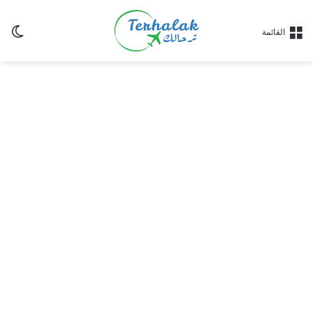
ال
القائمة
الم