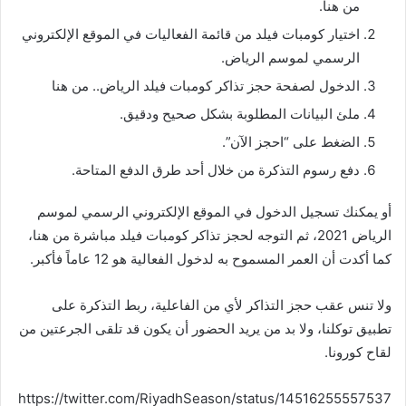
من هنا.
اختيار كومبات فيلد من قائمة الفعاليات في الموقع الإلكتروني
الرسمي لموسم الرياض.
الدخول لصفحة حجز تذاكر كومبات فيلد الرياض.. من هنا
ملئ البيانات المطلوبة بشكل صحيح ودقيق.
الضغط على “احجز الآن”.
دفع رسوم التذكرة من خلال أحد طرق الدفع المتاحة.
أو يمكنك تسجيل الدخول في الموقع الإلكتروني الرسمي لموسم
الرياض 2021، ثم التوجه لحجز تذاكر كومبات فيلد مباشرة من هنا،
كما أكدت أن العمر المسموح به لدخول الفعالية هو 12 عاماً فأكبر.
ولا تنس عقب حجز التذاكر لأي من الفاعلية، ربط التذكرة على
تطبيق توكلنا، ولا بد من يريد الحضور أن يكون قد تلقى الجرعتين من
لقاح كورونا.
https://twitter.com/RiyadhSeason/status/14516255557537