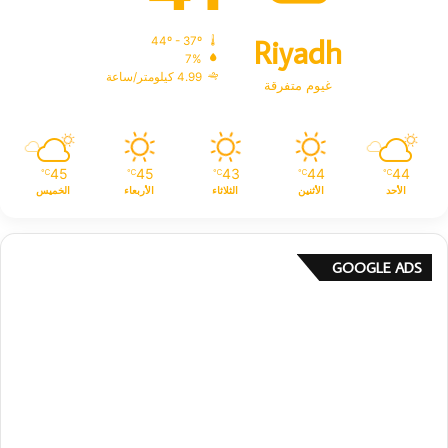
Riyadh
44º - 37º
7%
4.99 كيلومتر/ساعة
غيوم متفرقة
45
45
43
44
44
℃
℃
℃
℃
℃
الأحد
الأثنين
الثلاثاء
الأربعاء
الخميس
GOOGLE ADS