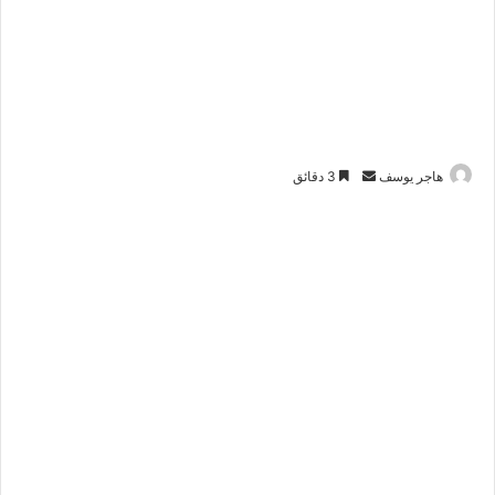
هاجر يوسف
أ
3 دقائق
ر
س
ل
ب
ر
ي
د
ا
إ
ل
ك
ت