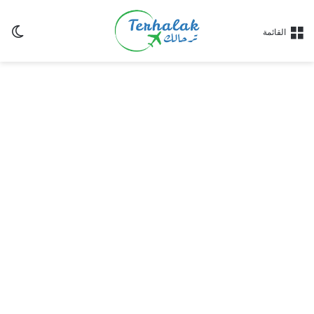
ال
القائمة
ال