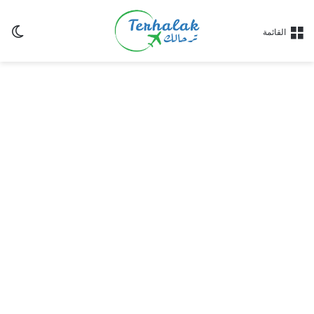
ال
القائمة
ال