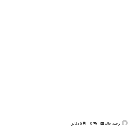
رحمة خالد
أ
0
5 دقائق
ر