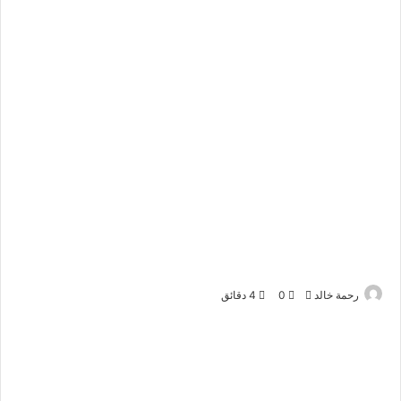
أرسل
رحمة خالد
0
4 دقائق
بريدا
إلكترونيا