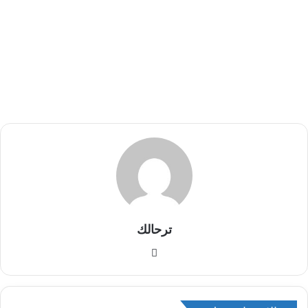
ترحالك
م
و
ق
ع