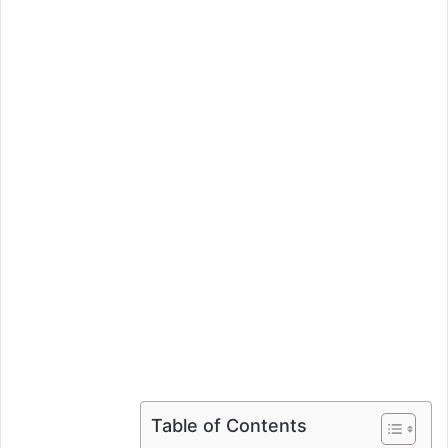
ي
د
ا
إ
ل
ك
ت
ر
و
ن
ي
ا
Table of Contents