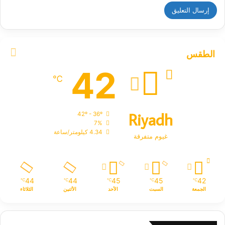
الطقس
42
℃
Riyadh
42º - 36º
7%
4.34 كيلومتر/ساعة
غيوم متفرقة
44
44
45
45
42
℃
℃
℃
℃
℃
الجمعة
السبت
الأحد
الأثنين
الثلاثاء