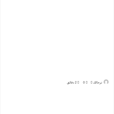
ترحالك
أ
0
2 دقائق
ر
س
ل
ب
ر