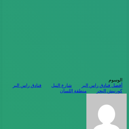
الوسوم
أفضل فنادق راس البر
شارع النيل
فنادق راس البر
كورنيش البحر
منطقة اللسان
أرسل
بريدا
إلكترونيا