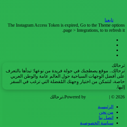
تابعنا
The Instagram Access Token is expired, Go to the Theme options
page > Integrations, to to refresh it.
فيسبوك
تويتر
يوتيوب
انستقرام
ترحالك
ترحالك.. موقع يصطحِبك في جولة فريدة من نوعها؛ تبدأها بالتعرف
على أفضل الوِجهات السياحية حول العالم عامة والوطن العربي
خاصة، لتتمكن من اختيار وِجهتك المُفضلة التي ترغب في السفر
إليها.
| © 2026،ترحالك
LameyHost
Powered by
الرئيسية
من نحن
اتصل بنا
سياسة الخصوصية