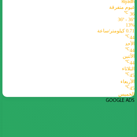
Riyadh
غيوم متفرقة
℃
36
36º - 36º
13%
0.71 كيلومتر/ساعة
℃
44
الأحد
℃
44
الأثنين
℃
44
الثلاثاء
℃
45
الأربعاء
℃
45
الخميس
GOOGLE ADS