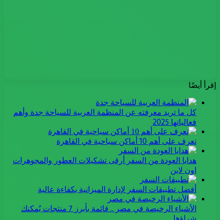
إقرأ أيضًا
كل ما تريد معرفته عن المنظمة العربية للسياحة جدة وأهم
فعالياتها 2025
تعرف على أهم 10 أماكن سياحية في القاهرة
هدايا العودة من السفر أرقى تشكيلات العطور والمجوهرات
اون لاين
أفضل تطبيقات السفر لإدارة الميزانية بكفاءة عالية
الأشياء الرخيصة في مصر .. قائمة بأبرز 7 منتجات يُمكنك
شراؤها