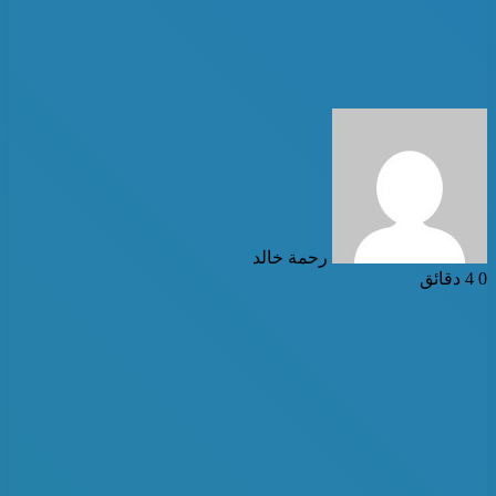
أرسل
بريدا
إلكترونيا
رحمة خالد
0
4 دقائق