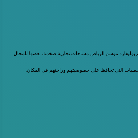
فنادق والضيافة، ويضم بوليفارد موسم الرياض مساحات تجارية ضخمة، بعضها للمحال
شخصيات التي تحافظ على خصوصيتهم وراجتهم في المكان.