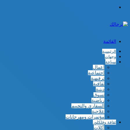
الوضع
المظلم
القائمة
الرئيسية
وجهات
سياحة
أعمال
اجتماعية
ترفيهية
ثقافية
دينية
تسوق
رياضية
السفاري والتخييم
علاجية
مؤتمرات ومهرجانات
ثقافة وفلكلور
أكلات