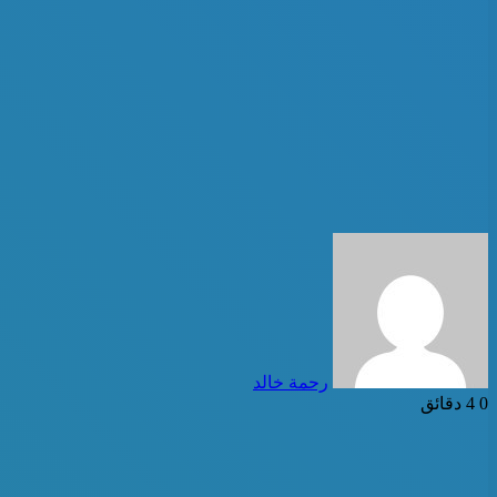
أرسل
بريدا
إلكترونيا
رحمة خالد
0
4 دقائق