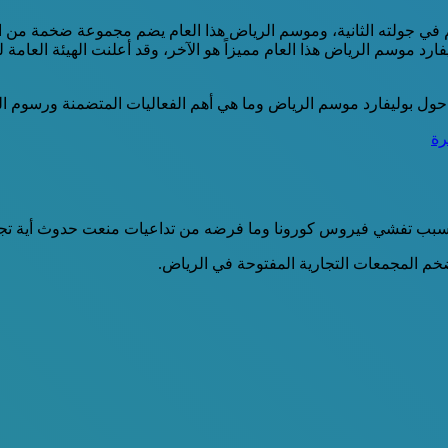
وسم في جولته الثانية، وموسم الرياض هذا العام يضم مجموعة ضخمة من 
فارد موسم الرياض هذا العام مميزاً هو الآخر، وقد أعلنت الهيئة الع
ل بوليفارد موسم الرياض وما هي أهم الفعاليات المتضمنة ورسوم التذ
ونا وما فرضه من تداعيات منعت حدوث أية تجمعات، في 20 أكتوبر 2021 وقد كان، ولايزال، حافل
ضخم المجمعات التجارية المفتوحة في الرياض.