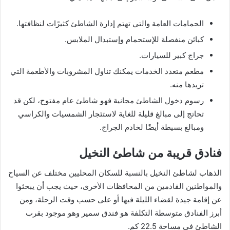
الحمامات العامة والتي تهتم إدارة الشاطئ كثيرًات لنظافتها.
كبائن منفصلة للإستحمام وإستبدال الملابس.
جراج كبير للسيارات.
مطعم متعدد الخدمات يمكنك تناول المشروبات والأطعمة التي
تريدها منه.
رسوم دخول الشاطئ مجانية فهو شاطئ عام مفتوح، لكن قد
تحاتج إلى مبالغ قليلة للغاية لاستئجار الشمسيات والكراسي
ومبالغ بسيطة أيضًا لخادم الجراج.
فنادق قريبة من شاطئ النخيل
الذهاب لشاطئ النخيل بالنسبة للسكان المحليين مختلف عن السياح
والمواطنين القادمين من المحافظات الأخرى، حيث يجب أن يبحثوا
عن إقامة جيدة لقضاء الليلة فيها أو على حسب وقت الرحلة، ومن
أبرز الفنادق متوسطة التكلفة هو فندق سمير وهو موجود بقرب
الشاطئ في مساحة 22.5 كم.