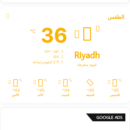
الطقس
36
℃
Riyadh
45º - 34º
15%
2.71 كيلومتر/ساعة
غيوم متفرقة
44
45
44
45
45
℃
℃
℃
℃
℃
الخميس
الجمعة
السبت
الأحد
الأثنين
GOOGLE ADS