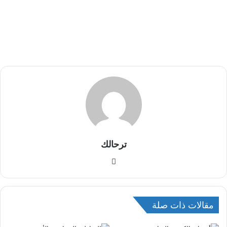
ترحالك
م
و
ق
ع
مقالات ذات صلة
ا
ل