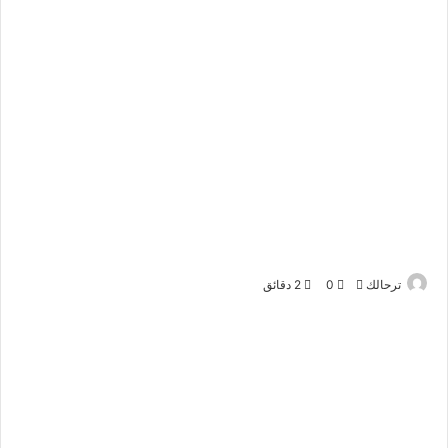
ترحالك
أ
0
2 دقائق
ر
س
ل
ب
ر
ي