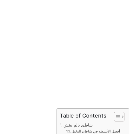
د
ا
إ
ل
ك
ت
ر
و
ن
ي
ا
Table of Contents
شاطئ بالم بيتش
أفضل الأنشطة في شاطئ النخيل