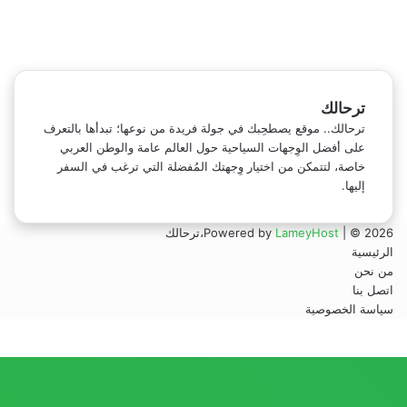
فيسبوك
تويتر
يوتيوب
انستقرام
ترحالك
ترحالك.. موقع يصطحِبك في جولة فريدة من نوعها؛ تبدأها بالتعرف
على أفضل الوِجهات السياحية حول العالم عامة والوطن العربي
خاصة، لتتمكن من اختيار وِجهتك المُفضلة التي ترغب في السفر
إليها.
| © 2026،ترحالك
LameyHost
Powered by
الرئيسية
من نحن
اتصل بنا
سياسة الخصوصية
تويتر
ڤايبر
فيسبوك
واتساب
تيلقرام
ر
لذهاب
لى
لأعلى