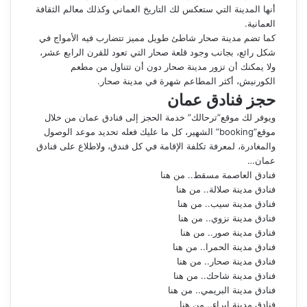
أنها المدينة التي ستعكس لك التاريخ العماني وكذلك معالم الثقافة
العمانية.
كما تضم مدينة صحار شاطئ طويل مميز تتضارب فيه الأمواج في
شكل رائع، بجانب وجود قلعة صحار التي تعود للقرن الرابع عشر،
ولا يمكنك أن تزور مدينة صحار دون أن تتناول من مطعم
الكورنيش، أكثر المطاعم شهرة في مدينة صحار.
حجز فنادق عمان
ويوفر لك موقع”ترحالك” خدمة الحجز إلى فنادق عمان من خلال
موقع”booking” الشهير، كل ما عليك فعله تحديد موعد الوصول
والمغادرة، لمعرفة تكلفة الإقامة في كل فندق، ولاطلاع على فنادق
عمان…
فنادق العاصمة مسقط.. من هنا
فنادق مدينة صلالة.. من هنا
فنادق مدينة سيب..
من هنا
فنادق مدينة نزوي..
من هنا
فنادق مدينة صور..
من هنا
فنادق مدينة الحمرا..
من هنا
فنادق مدينة صحار..
من هنا
فنادق مدينة شاحك..
من هنا
فنادق مدينة البريمي.. من هنا
فنادق مدينة إبراء.. من هنا