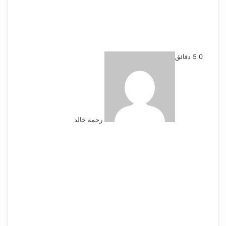
أرسل
0
5 دقائق
بريدا
إلكترونيا
رحمة خالد