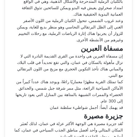
بالكثبان الرملية المتدحرجة والأشكال الذهبية، وهي في الواقع
امتداد صحراوي يعيش فيه البدو ويمكن للسائحين تذوق الثقافة
العمانية البدوية الحقيقية هناك.
وعند غروب الشمس، تتحول الكثبان الرملية من اللون الأصفر
الغني إلى الظل البرتقالي النحاسي وهو منظر بديع للغاية، ويمكن
للزوار أن يجربوا هناك إثارة الرياضات الرملية، مع رحلات التخييم
وغيرهم من الأنشطة الأخرى.
مسفاة العبرين
إن مسفاة العبرين هي واحدة من القرى القديمة النادرة التي لا
تزال مأهولة بالسكان في عمان، والتي تقع تحديداً في قلب البلاد،
والمباني هناك تأخذ التكوين الحجري مع مزيج من اللون البرتقالي
مع البني.
كما تمتلك القرية مظهرًا معماريًا رائعًا، ويوجد هناك عدداً كبيراً من
الأماكن السياحية الرائعة، مثل ممر شرفة جبل شمس، والحدائق
الخضراء والممرات الشبيهة بالمتاهة بين المنازل التي يعود تاريخها
إلى 300 عام.
قد يهمك أيضاً:
أجمل شواطيء سلطنة عمان
جزيرة مصيرة
تُعَد جزيرة مصيرة هي الوجهة الأكثر عزلة في عمان، لذلك تُعتبَر
المكان المثالي وأحد أفضل مناطق الجذب السياحي في عمان، كما
أنها هي موطن القاعدة الجوية العمانية.