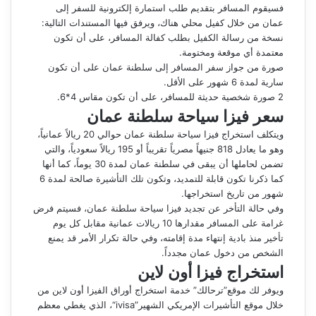
فسيقوم المسافر بتقديم طلب استمارة إلكترونية للسفر إلى
عمان من خلال كفيل محلي هناك، ويرفق فيها المستندات التالية:
نسخة من رسالة الكفيل بطلب كفالة المسافر، على أن تكون
معتمدة أي موقعة ومختومة.
صورة من جواز سفر المسافر إلى سلطنة عمان على أن تكون
سارية لمدة 6 شهور على الأقل.
2 صورة شخصية حديثة للمسافر، على أن تكون مقاس 4*6.
سعر فيزا سياحة سلطنة عمان
ويتكلف استخراج فيزا سياحة سلطنة عمان حوالي 20 ريالاً عمانياً،
وهو ما يعادل 818 جنيهاً مصرياً تقريباً أو 195 ريالاً سعودياً، والتي
تضمن لحاملها أن يبقى في سلطنة عمان لمدة 30 يوماً، كما أنها
كما ذكرنا تكون قابلة للتمديد، وتكون تلك التأشيرة صالحة لمدة 6
شهور من تاريخ استخراجها.
وفي حالة التأخر عن تجديد فيزا سياحة سلطنة عمان، فسيتم فرض
غرامة على المسافر مقدارها 10 ريالات عمانية مقابل كل يوم
تأخير منذ بادية إنتهاء مدة إقامته، وفي حالة تكرار الأمر قد يمنع
الشخص من دخول عمان مجدداً.
استخراج فيزا أون لاين
ويوفر لك موقع”ترحالك” خدمة استخراج أوراق الفيزا أون لاين من
خلال موقع التأشيرات الإمريكي الشهير”ivisa“، الذي يغطي معظم