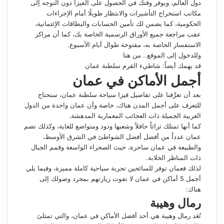
دول العالم، ويوفر وقتك في الحصول على الفيزا دون التوجه إلى
مكاتب استخراج التأشيرات والانتظار طويلًا أمام الإجراءات
الحكومية، كما يضمن لك تأمين الحسابات والبطاقات الإئتمانية،
عقب مراجعة جميع الأوراق الرسمية الخاصة بك، كما أن مراكز
الاستفسار الخاصة به، مفتوحة طوال أيام الأسبوع.
وللدخول إلى الموقع.. من هنا
قد يهمك أيضاً:
شاطيء القرم سلطنة عمان
أجمل الأماكن في عمان
بعد أن تعرَّفنا على تفاصيل فيزا سياحة سلطنة عمان، ستحتاج
للتعرف على أجمل المدن هناك، خاصة وأن عمان واحدة من الدول
العربية الجميلة ذات العجائب المعمارية المدهشة.
كما أنها تمتلك تراثاً حافلاً وشعبها ودود ومتواضع للغاية، وكذلك تضم
عمان عدداً من أفضل أفضل الشواطئ في الشرق الأوسط،
والطبيعة في عمان ساحرة، حيث الصحراء الواسعة وقمم الجبال
ذات المناظر الخلابة.
لذلك فعمان توفر للسائحين تجربة سياحية كاملة مميزة، وفيما يلي
أجمل 5 أماكن في عمان لا تفوت زيارتهم بمجرد وصولك إلى
هناك:
رمال وهيبة
تُعَد رمال وهيبة هي أحد أفضل الأماكن في عمان، والتي تمتلئ