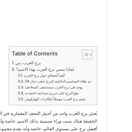
ا
إ
ل
ك
ت
ر
و
ن
Table of Contents
ي
برج العرب دبي
ا
لماذا سمي برج العرب بهذا الاسم؟
أهم الحقائق حول برج العرب
تم طلاء التصاميم الداخلية للبرج بذهب عيار 24
يوجد في برج العرب مستشفى للسلاحف
يقع البرج على جزيرة صناعية خاصة به
يضم برج العرب مهبطاً لطائرات الهليكوبتر
يُعتبَر برج العرب واحد من أجمل التحف المعمارية في ال
الحقيقة هناك سبب وراء تسميته بذلك الاسم. خاصة وأ
أفضل برج على مستوى العالم، خاصة وأنه يقدم مجموعة