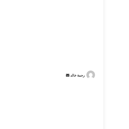
رحمة خالد
أ
ر
س
ل
ب
ر
ي
د