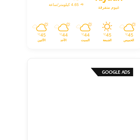
4.65 كيلومتر/ساعة
غيوم متفرقة
45
44
44
45
45
℃
℃
℃
℃
℃
الخميس
الجمعة
السبت
الأحد
الأثنين
GOOGLE ADS