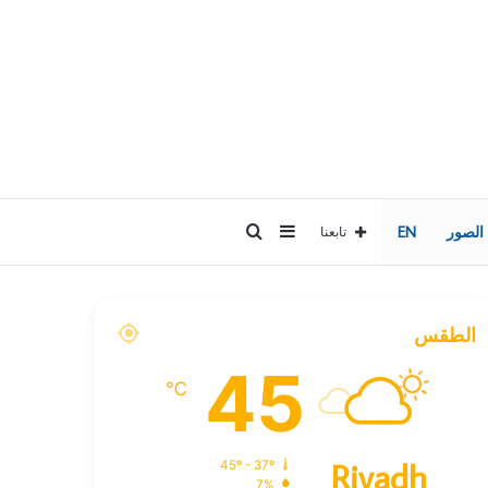
إضافة
بحث
 الصور
EN
تابعنا
عمود
عن
الطقس
جانبي
45
℃
Riyadh
45º - 37º
7%