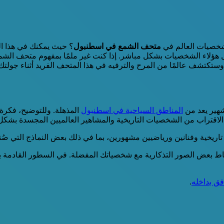
شخصيات العالم في
متحف الشمع في اسطنبول
؟ حيث يمكنك في هذا ال
 كل هؤلاء الشخصيات بشكل مباشر. إذا كنت غير ملمًا بمفهوم متحف الش
وستكتشف عالمًا من المرح والترفيه في هذا المتحف الفريد أثناء جولت
المناطق السياحية في اسطنبول
المذهلة. وللتوضيح، فكرة
لاقتراب من الشخصيات التاريخية والمشاهير العالميين المجسدة بشكل
ريخية وفنانين ورياضيين مشهورين، بما في ذلك بعض النماذج التي صُن
تقاط بعض الصور التذكارية مع شخصياتك المفضلة. في السطور القادمة
.