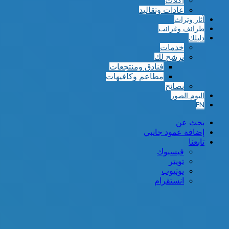
أكلات
عادات وتقاليد
آثار وتراث
طرائف وغرائب
دليلك
خدمات
نرشح لك
فنادق ومنتجعات
مطاعم وكافيهات
نصائح
البوم الصور
EN
بحث عن
إضافة عمود جانبي
تابعنا
فيسبوك
تويتر
يوتيوب
انستقرام