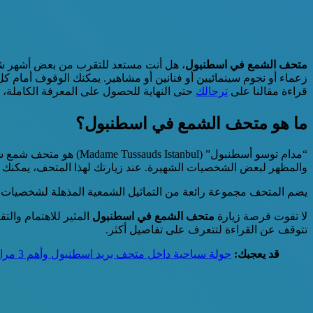
متحف الشمع في اسطنبول
، هل أنت مستعد للتقرب من بعض أشهر 
زعماء أو نجوم سينمائيين أو فنانين أو مشاهير. يمكنك الوقوف أمام
قراءة مقالنا على
ترحالك
حتى النهاية للحصول على المعرفة الكاملة، 
ما هو متحف الشمع في اسطنبول؟
“مدام توسو أسطنبول” (Madame Tussauds Istanbul) هو متحف شمع شهير يعد من
والمظهر لبعض الشخصيات الشهيرة. عند زيارتك لهذا المتحف، يمكنك ا
يضم المتحف مجموعة رائعة من التماثيل الشمعية المذهلة لشخصيات تا
لا تفوت فرصة زيارة
متحف الشمع في اسطنبول
المثير للاهتمام وال
تتوقف عن القراءة لتتعرف على تفاصيل أكثر.
قد يعجبك:
جولة سياحية داخل متحف بريد اسطنبول وأهم 3 مرافق بداخله