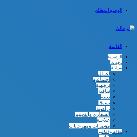
الوضع المظلم
القائمة
الرئيسية
وجهات
سياحة
أعمال
اجتماعية
ترفيهية
ثقافية
دينية
تسوق
رياضية
السفاري والتخييم
علاجية
مؤتمرات ومهرجانات
ثقافة وفلكلور