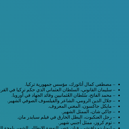
– مصطفى كمال أتاتورك، مؤسس جمهورية تركيا.
– سليمان القانوني، السلطان العثماني الذي حكم تركيا في ال
– محمد الفاتح، سُلطان العُثمانيين وقائد الجهاد في أوروبا.
– جلال الدين الرومي، الشاعر والفيلسوف الصوفي الشهير.
– مايكل جاكسون، المغني المعروف.
– جاكي شان، الممثل الشهير.
– رجل العنكبوت، البطل الخارق في فيلم سبايدر مان.
– توم كروز، ممثل أجنبي شهير.
– ليوناردو دافنشي، فنان عصر النهضة الإيطالي الشهير بلوحة المو