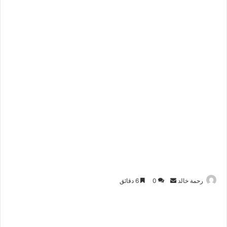
أرسل
رحمة خالد
0
6 دقائق
بريدا
إلكترونيا