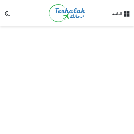
ال
القائمة
الم