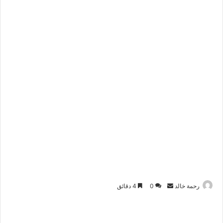
أرسل
رحمة خالد
0
4 دقائق
بريدا
إلكترونيا