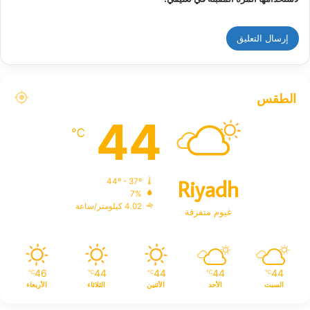
الطقس
44
℃
Riyadh
44º - 37º
7%
4.02 كيلومتر/ساعة
غيوم متفرقة
46
44
44
44
44
℃
℃
℃
℃
℃
السبت
الأحد
الأثنين
الثلاثاء
الأربعاء