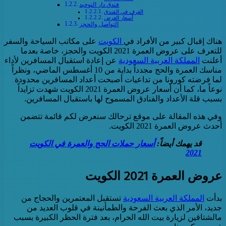
فندق دار التوحيد
الغرف في الفندق
أسعار العرض
التواصل والحجز
هناك إقبال كبير من الأفراد في
الكويت
على مكاتب السياحة والسفر
للتعرف على عروض العمرة 2021 الكويت والحجز، خاصة بعدما
أعلنت
المملكة العربية السعودية
عن إعادة استقبال المسافرين لأداء
مناسك العمرة والحج مجدداً بداية من 10 أغسطس الماضي، ونظراً
لما فرضته كورونا من تداعيات أصبحت أعداد المسافرين محدودة
نوعاً ما، كما أن أسعار عروض العمرة 2021 الكويت شهدت تزايداً
بسبب قلة الأعداد والفنادق المسموح لها باستقبال المسافرين.
وفي هذه المقالة على موقع ترحالك سنعرض لكم قائمة تتضمن
أحدث عروض العمرة 2021 الكويت.
قد يهمك أيضاً:
أسعار حملات الحج والعمرة في الكويت
2021
عروض العمرة 2021 الكويت
بدأت
المملكة العربية السعودية
تستقبل المعتمرين والحجاج من
جديد، الأمر الذي بعث الفرحة والطمأنينة في قلوب العديد من
مالشتاقين لزيارة بيت الله الحرام، بعد فترة الحظر الكبيرة بسبب