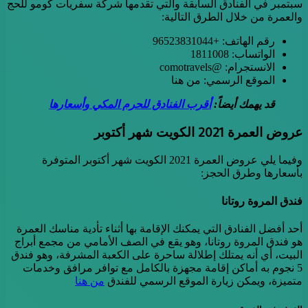
سبتمبر في الفنادق السابقة والتي تقدمها شركة سفريات كومو للحج
والعمرة من خلال الطرق التالية:
رقم الهاتف: +96523831044
الواتساب: 1811008
الانستجرام: @comotravels
الموقع الرسمي: من هنا
قد يهمك أيضاً:
أقرب الفنادق للحرم المكي وأسعارها
عروض العمرة 2021 الكويت شهر أكتوبر
وفيما يلي عروض العمرة 2021 الكويت شهر أكتوبر المتوفرة
بأسعارها وطرق الحجز:
فندق المروة روتانا
أحد أفضل الفنادق التي يمكنك الإقامة بها أثناء تأدية مناسك العمرة
هو فندق المروة روتانا، وهو يقع في الصف الأمامي من مجمع أبراج
البيت، أي أنه يمتلك إطلالة ساحرة على الكعبة المشرفة، وهو فندق
5 نجوم به أماكن إقامة مجهزة بالكامل مع توافر مرافق وخدمات
متميزة، ويمكن زيارة الموقع الرسمي للفندق
من هنا