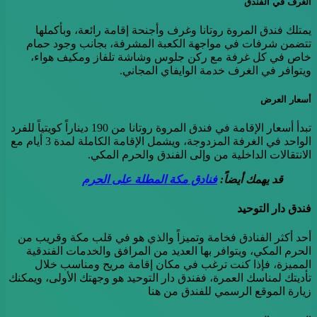
الغرف في الفندق
يمتلك فندق المروة روتانا وغرف وأجنحة إقامة رائعة، وبأكملها
تتضمن شرفات في مواجهة الكعبة المشرفة، بجانب وجود حمام
خاص في كل غرفة مع ركن جلوس وشاشة تلفاز ومكيف هواء،
ويتوافر في الغرف خدمة الوايفاي المجاني.
أسعار العرض
تبدأ أسعار الإقامة في فندق المروة روتانا من 190 ديناراً كويتياً للفرد
الواحد في الغرفة المزدوجة، ويشمل الإقامة الكاملة لمدة 3 أيام مع
الانتقالات الداخلية من وإلى الفندق والحرم المكي.
قد يهمك أيضاً:
فنادق مكة المطلة على الحرم
فندق دار التوحيد
أحد أكثر الفنادق فخامة وتميزاً والذي هو في قلب مكة وقريب من
الحرم المكي، ويتوافر بها العديد من المرافق والخدمات الفندقية
المميزة، فإذا كنت ترغب في مكان إقامة مريح ومناسب خلال
تأديتك لمناسك العمرة، ففندق دار التوحيد هو وجهتك الأولى، ويمكنك
زيارة الموقع الرسمي للفندق من هنا