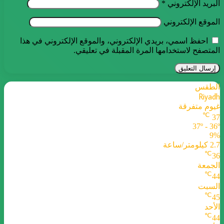
البريد الإلكتروني
*
الموقع الإلكتروني
احفظ اسمي، بريدي الإلكتروني، والموقع الإلكتروني في هذا
المتصفح لاستخدامها المرة المقبلة في تعليقي.
الطقس
Riyadh
غيوم متفرقة
℃
37
37º - 36º
9%
2.7 كيلومتر/ساعة
℃
36
الجمعة
℃
44
السبت
℃
45
الأحد
℃
44