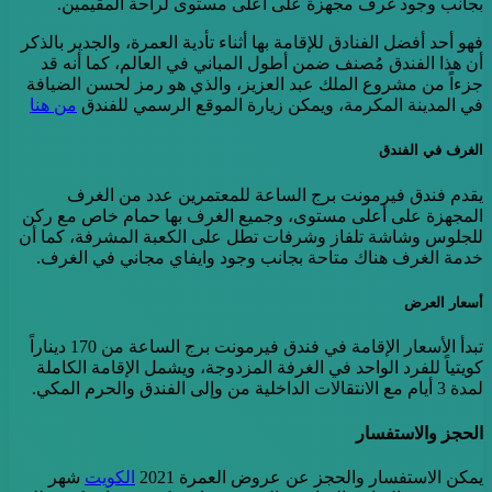
بجانب وجود غرف مجهزة على أعلى مستوى لراحة المقيمين.
فهو أحد أفضل الفنادق للإقامة بها أثناء تأدية العمرة، والجدير بالذكر
أن هذا الفندق مُصنف ضمن أطول المباني في العالم، كما أنه قد
جزءاً من مشروع الملك عبد العزيز، والذي هو رمز لحسن الضيافة
في المدينة المكرمة، ويمكن زيارة الموقع الرسمي للفندق
من هنا
الغرف في الفندق
يقدم فندق فيرمونت برج الساعة للمعتمرين عدد من الغرف
المجهزة على أعلى مستوى، وجميع الغرف بها حمام خاص مع ركن
للجلوس وشاشة تلفاز وشرفات تطل على الكعبة المشرفة، كما أن
خدمة الغرف هناك متاحة بجانب وجود وايفاي مجاني في الغرف.
أسعار العرض
تبدأ الأسعار الإقامة في فندق فيرمونت برج الساعة من 170 ديناراً
كويتياً للفرد الواحد في الغرفة المزدوجة، ويشمل الإقامة الكاملة
لمدة 3 أيام مع الانتقالات الداخلية من وإلى الفندق والحرم المكي.
الحجز والاستفسار
يمكن الاستفسار والحجز عن عروض العمرة 2021
الكويت
شهر